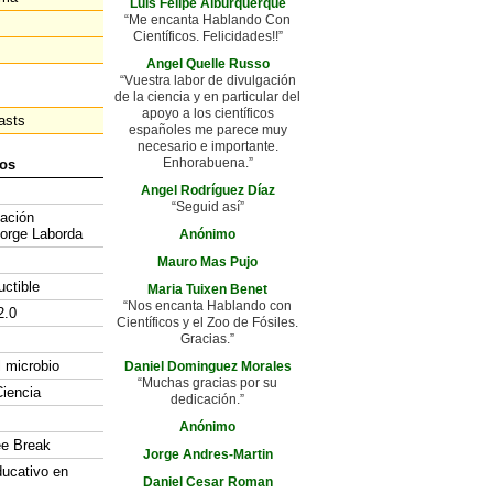
Luis Felipe Alburquerque
“Me encanta Hablando Con
Científicos. Felicidades!!”
Angel Quelle Russo
“Vuestra labor de divulgación
de la ciencia y en particular del
apoyo a los científicos
asts
españoles me parece muy
necesario e importante.
Enhorabuena.”
os
Angel Rodríguez Díaz
“Seguid así”
gación
Jorge Laborda
Anónimo
Mauro Mas Pujo
uctible
Maria Tuixen Benet
“Nos encanta Hablando con
2.0
Científicos y el Zoo de Fósiles.
Gracias.”
l microbio
Daniel Dominguez Morales
“Muchas gracias por su
iencia
dedicación.”
Anónimo
ee Break
Jorge Andres-Martin
ducativo en
Daniel Cesar Roman