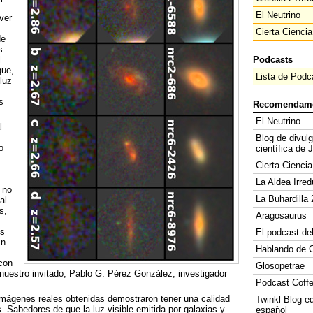
El Neutrino
ver
Cierta Ciencia
de
s.
l
Podcasts
que,
Lista de Podc
luz
s
Recomendam
El Neutrino
l
Blog de divul
o
científica de 
Cierta Ciencia
La Aldea Irred
 no
La Buhardilla 
al
s,
Aragosaurus
os
El podcast de
En
Hablando de C
 con
Glosopetrae
 nuestro invitado, Pablo G. Pérez González, investigador
Podcast Coff
mágenes reales obtenidas demostraron tener una calidad
Twinkl Blog e
 Sabedores de que la luz visible emitida por galaxias y
español