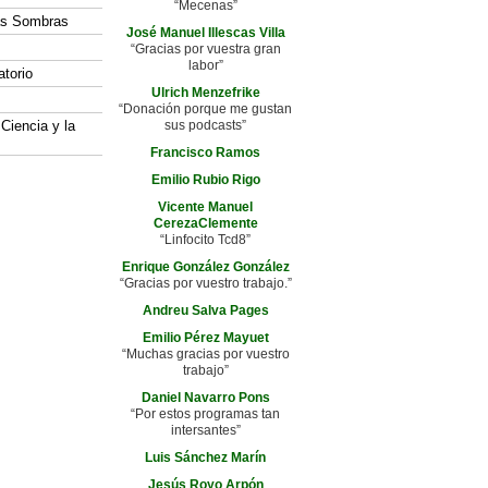
“Mecenas”
las Sombras
José Manuel Illescas Villa
“Gracias por vuestra gran
labor”
atorio
Ulrich Menzefrike
“Donación porque me gustan
 Ciencia y la
sus podcasts”
Francisco Ramos
Emilio Rubio Rigo
Vicente Manuel
CerezaClemente
“Linfocito Tcd8”
Enrique González González
“Gracias por vuestro trabajo.”
Andreu Salva Pages
Emilio Pérez Mayuet
“Muchas gracias por vuestro
trabajo”
Daniel Navarro Pons
“Por estos programas tan
intersantes”
Luis Sánchez Marín
Jesús Royo Arpón