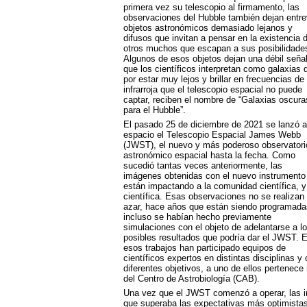
primera vez su telescopio al firmamento, las
observaciones del Hubble también dejan entre
objetos astronómicos demasiado lejanos y
difusos que invitan a pensar en la existencia 
otros muchos que escapan a sus posibilidade
Algunos de esos objetos dejan una débil seña
que los científicos interpretan como galaxias 
por estar muy lejos y brillar en frecuencias de 
infrarroja que el telescopio espacial no puede
captar, reciben el nombre de “Galaxias oscura
para el Hubble”.
El pasado 25 de diciembre de 2021 se lanzó a
espacio el Telescopio Espacial James Webb
(
JWST
), el nuevo y más poderoso observatori
astronómico espacial hasta la fecha. Como
sucedió tantas veces anteriormente, las
imágenes obtenidas con el nuevo instrumento
están impactando a la comunidad científica, y
científica. Esas observaciones no se realizan 
azar, hace años que están siendo programada
incluso se habían hecho previamente
simulaciones con el objeto de adelantarse a l
posibles resultados que podría dar el
JWST
. 
esos trabajos han participado equipos de
científicos expertos en distintas disciplinas y
diferentes objetivos, a uno de ellos pertenece
del Centro de Astrobiología (
CAB
).
Una vez que el
JWST
comenzó a operar, las i
que superaba las expectativas más optimistas.