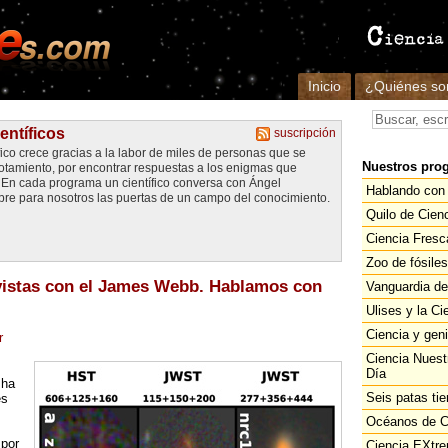
Inicio
¿Quiénes s
entíficos
suscripción
fico crece gracias a la labor de miles de personas que se
Nuestros pro
gotamiento, por encontrar respuestas a los enigmas que
. En cada programa un científico conversa con Ángel
Hablando con 
re para nosotros las puertas de un campo del conocimiento.
Quilo de Cien
Ciencia Fresc
Zoo de fósiles
 vistas con el James Webb. Hablamos con
Vanguardia de
Ulises y la Ci
Ciencia y gen
r
Ciencia Nuest
Día
 ha
Seis patas tie
es
Océanos de C
 por
Ciencia EXtr