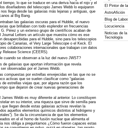
 tiempo, lo que se traduce en una deriva hacia el rojo y el
El Pintor de 
o, los diseñadores del telescopio James Webb lo equiparon
e nos llega desde las galaxias más lejanas y antiguas, que
AstroAfición
canos al Big Bang.
Blog de Labor
ontraban las galaxias oscuras para el Hubble, el nuevo
axias que brillaban con todo esplendor en frecuencias
Locuciencia
lo G. Pérez y un extenso grupo de científicos acaban de
Noticias de la
al Journal Letters un artículo que muestra cómo es ese
Tecnología
 desapercibidas para el Hubble, sino para los telescopios
pio de Canarias, el Very Large Telescope o el Keck. El
res colaboraciones internacionales que trabajan con datos
y Release Science (
CEERS
).
le cuando se observan a la luz del nuevo
JWST
?
os de galaxias que aportan información que revela
r ser observadas por el James Webb.
xias compuestas por estrellas envejecidas en las que no se
oco activas que se suelen clasificar como “galaxias
de estrellas viejas que, por alguna razón que los
iempo que dejaron de crear nuevas generaciones de
l James Webb es muy diferente al anterior. Lo constituyen
telar en su interior, una riqueza que sirve de semilla para
s que llegan desde estas galaxias activas revelan la
odos aquellos elementos químicos distintos al hidrógeno y
tales”). Se da la circunstancia de que los elementos
ados en el el horno de fusión nuclear que alimenta el
ncia nos obliga a preguntarnos ¿Cómo fueron capaces estas
s se convirtieron en polvo, quizá en planetas, tan pronto