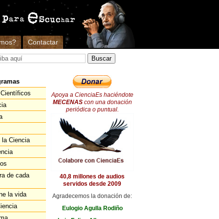
omos?
Contactar
gramas
Científicos
Apoya a CienciaEs haciéndote
MECENAS
con una donación
cia
periódica o puntual.
a
 la Ciencia
encia
ios
ra de cada
40,8 millones de audios
servidos desde 2009
ne la vida
Agradecemos la donación de:
iencia
Eulogio Agulla Rodiño
ema