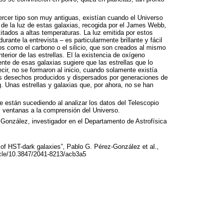
ercer tipo son muy antiguas, existían cuando el Universo
s de la luz de estas galaxias, recogida por el James Webb,
itados a altas temperaturas. La luz emitida por estos
nte la entrevista – es particularmente brillante y fácil
mos como el carbono o el silicio, que son creados al mismo
terior de las estrellas. El la existencia de oxígeno
ente de esas galaxias sugiere que las estrellas que lo
cir, no se formaron al inicio, cuando solamente existía
los desechos producidos y dispersados por generaciones de
. Unas estrellas y galaxias que, por ahora, no se han
 están sucediendo al analizar los datos del Telescopio
ventanas a la comprensión del Universo.
 González, investigador en el Departamento de Astrofísica
 of
HST
-dark galaxies”, Pablo G. Pérez-González et al.,
ticle/10.3847/2041-8213/acb3a5