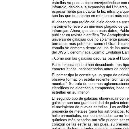
estrellas va poco a poco envejeciéndose con el
infrarrojo, debido a la expansión del Univers
especialmente para captar la luz infrarroja qu
son las que se crearon en momentos más cer
Al observar una región del cielo donde se enc
instrumento reveló un universo plagado de gal
infrarrojas. Ahora, gracias a esos datos, Pab
publicar en revista científica The Astrophysic
universo de galaxias que no solamente pasaron
terrestres más potentes, como el Gran Telesco
estudio se enmarca dentro de una de las mayo
del
JWST
, denominada Cosmic Evolution Earl
¿Cómo son las galaxias oscuras para el Hubb
Pablo explica que se han descubierto tres tip
características insospechadas antes de pode
El primer tipo lo constituye un grupo de gala
observa formación estelar reciente. Son tan p
muertas”. Se trata de enormes aglomeraciones 
científicos no alcanzan a comprender, hace t
estrellas en su interior.
El segundo tipo de galaxias observadas con e
galaxias con una gran cantidad de polvo interes
el nacimiento de nuevas estrellas. Los análisi
presencia de metales (para los astrofísicos. t
helio primordiales, son considerados como “me
químicos más pesados tan sólo pueden ser cre
corazón de las estrellas, así pues, su prese
galaxias de formar tantos metales y cómo ésto