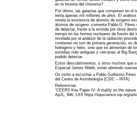
en la historia del Universo?
Por último, las galaxias que componen en el t
tenía apenas mil millones de años. El análisi
revela la existencia de átomos de oxígeno exc
átomos de oxígeno -comenta Pablo G. Pérez dura
de detectar, frente a la emitida por otros áto
tiempo en los hornos nucleares de fusión del in
revelada por el análisis de la radiación proced
contienen no son de primera generación, es de
hidrógeno y helio, sino que se alimentan de 
estrellas más antiguas y cercanas al Big Bang
podido detectar.
Estos descubrimientos, y otros muchos que se
Espacial James Webb, están abriendo nuevas 
Os invito a escuchar a Pablo Guillermo Pérez
del Centro de Astrobiología (
CSIC
–
INTA
).
Referencias:
“
CEERS
Key Paper IV: A triality on the nature
ApJL, 946,
LXX
https://iopscience.iop.org/ar