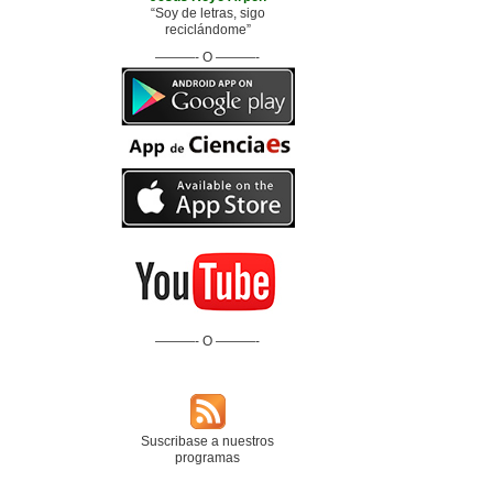
“Soy de letras, sigo
reciclándome”
———- O ———-
———- O ———-
Suscribase a nuestros
programas