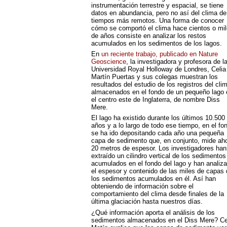
instrumentación terrestre y espacial, se tiene
datos en abundancia, pero no así del clima de
tiempos más remotos. Una forma de conocer
cómo se comportó el clima hace cientos o mi
de años consiste en analizar los restos
acumulados en los sedimentos de los lagos.
En
un reciente trabajo, publicado en Nature
Geoscience
, la investigadora y profesora de l
Universidad Royal Holloway de Londres, Celia
Martín Puertas y sus colegas muestran los
resultados del estudio de los registros del cli
almacenados en el fondo de un pequeño lago 
el centro este de Inglaterra, de nombre Diss
Mere.
El lago ha existido durante los últimos 10.500
años y a lo largo de todo ese tiempo, en el fo
se ha ido depositando cada año una pequeña
capa de sedimento que, en conjunto, mide ah
20 metros de espesor. Los investigadores han
extraído un cilindro vertical de los sedimentos
acumulados en el fondo del lago y han analiz
el espesor y contenido de las miles de capas 
los sedimentos acumulados en él. Así han
obteniendo de información sobre el
comportamiento del clima desde finales de la
última glaciación hasta nuestros días.
¿Qué información aporta el análisis de los
sedimentos almacenados en el Diss Mere? Ce