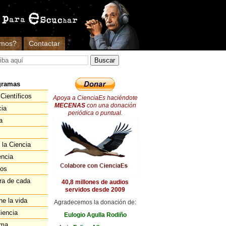
omos?
Contactar
gramas
Científicos
Apoya a CienciaEs haciéndote
MECENAS
con una donación
cia
periódica o puntual.
a
 la Ciencia
encia
ios
ra de cada
40,8 millones de audios
servidos desde 2009
ne la vida
Agradecemos la donación de:
iencia
Eulogio Agulla Rodiño
ema