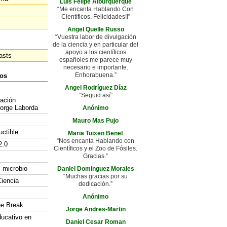
Luis Felipe Alburquerque
“Me encanta Hablando Con
Científicos. Felicidades!!”
Angel Quelle Russo
“Vuestra labor de divulgación
de la ciencia y en particular del
apoyo a los científicos
asts
españoles me parece muy
necesario e importante.
Enhorabuena.”
os
Angel Rodríguez Díaz
“Seguid así”
gación
Jorge Laborda
Anónimo
Mauro Mas Pujo
uctible
Maria Tuixen Benet
“Nos encanta Hablando con
2.0
Científicos y el Zoo de Fósiles.
Gracias.”
l microbio
Daniel Dominguez Morales
“Muchas gracias por su
iencia
dedicación.”
Anónimo
ee Break
Jorge Andres-Martin
ducativo en
Daniel Cesar Roman