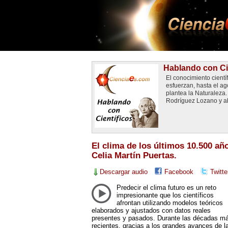
Hablando con Ci
El conocimiento cientí
esfuerzan, hasta el a
plantea la Naturaleza
Rodríguez Lozano y ab
El clima de los últimos 10.500 añ
Celia Martín Puertas.
Descargar audio
Facebook
Twitte
Predecir el clima futuro es un reto
impresionante que los científicos
afrontan utilizando modelos teóricos
elaborados y ajustados con datos reales
presentes y pasados. Durante las décadas m
recientes, gracias a los grandes avances de l