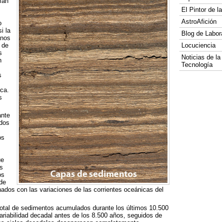
ían
El Pintor de 
AstroAfición
o
i la
Blog de Labor
anos
 de
Locuciencia
s
Noticias de la
n
Tecnología
s
ca.
s
ante
odos
os
ue
s
os
de
ados con las variaciones de las corrientes oceánicas del
 total de sedimentos acumulados durante los últimos 10.500
riabilidad decadal antes de los 8.500 años, seguidos de