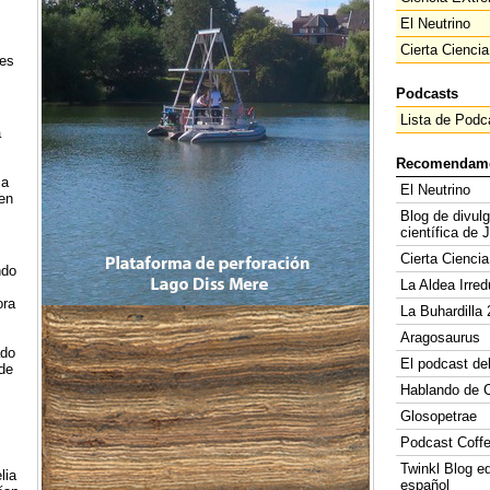
El Neutrino
Cierta Ciencia
les
Podcasts
Lista de Podc
a
Recomendam
ma
El Neutrino
en
Blog de divul
científica de 
Cierta Ciencia
ndo
La Aldea Irred
ora
La Buhardilla 
Aragosaurus
ado
El podcast de
de
Hablando de C
Glosopetrae
Podcast Coff
Twinkl Blog e
lia
español