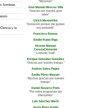
“Mecenas”
las Sombras
José Manuel Illescas Villa
“Gracias por vuestra gran
labor”
atorio
Ulrich Menzefrike
“Donación porque me gustan
 Ciencia y la
sus podcasts”
Francisco Ramos
Emilio Rubio Rigo
Vicente Manuel
CerezaClemente
“Linfocito Tcd8”
Enrique González González
“Gracias por vuestro trabajo.”
Andreu Salva Pages
Emilio Pérez Mayuet
“Muchas gracias por vuestro
trabajo”
Daniel Navarro Pons
“Por estos programas tan
intersantes”
Luis Sánchez Marín
Jesús Royo Arpón