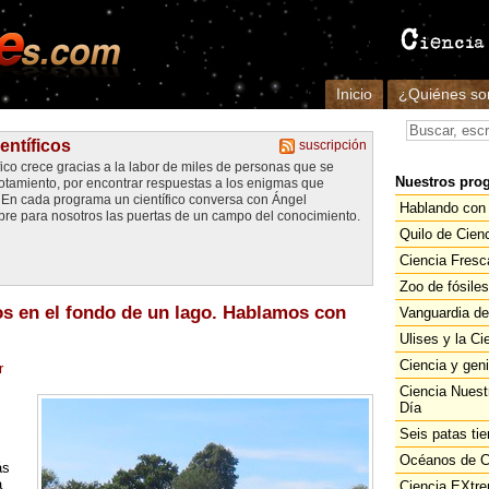
Inicio
¿Quiénes s
entíficos
suscripción
fico crece gracias a la labor de miles de personas que se
Nuestros pro
gotamiento, por encontrar respuestas a los enigmas que
. En cada programa un científico conversa con Ángel
Hablando con 
re para nosotros las puertas de un campo del conocimiento.
Quilo de Cien
Ciencia Fresc
Zoo de fósiles
os en el fondo de un lago. Hablamos con
Vanguardia de
Ulises y la Ci
Ciencia y gen
r
Ciencia Nuest
Día
Seis patas tie
Océanos de C
ás
a
Ciencia EXtr