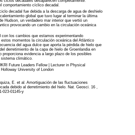
los ciclos decadales desaparecen completamente.
l comportamiento cíclico decadal.
iclo decadal fue debida a la descarga de agua de deshielo
alentamiento global que tuvo lugar al terminar la última
 de Hudson, un verdadero mar interior que vertió un
ntico provocando un cambio en la circulación oceánica
tud con los cambios que estamos experimentando
 estos momentos la circulación oceánica del Atlántico
cuencia del agua dulce que aporta la pérdida de hielo que
del derretimiento de la capa de hielo de Groenlandia en
o proporciona evidencia a largo plazo de los posibles
 sistema climático.
UKRI
Future Leaders Fellow | Lecturer in Physical
 Holloway University of London
uiza, E. et al. Amortiguación de las fluctuaciones
écada debido al derretimiento del hielo. Nat. Geosci. 16 ,
61-023-01145-y