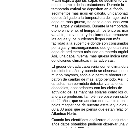
Matín explica que las capas de sedimento var
con el cambio de las estaciones. Durante la
temporada estival se depositan en el fondo
sedimentos más ricos en calcita, un carbonat
que está ligado a la temperatura del lago, así s
capa es más gruesa, se asocia con unos ver
más largos y calurosos. Durante la temporada
otoño e invierno, el tiempo atmosférico es má
variable, los vientos y las tormentas remueve
las aguas y los nutrientes llegan con más
facilidad a la superficie donde son consumido
por algas y microorganismos que generan una
capa de sedimento más rica en materia orgáni
Así, una capa invernal más gruesa indica una
condiciones climáticas más adversas.
El grosor de cada capa varía con el clima dur
los distintos años y cuando se observan peri
mucho mayores, todo ello permite obtener un
patrón de cambio de más largo periodo. Así, l
estudios han permitido detectar variaciones
decadales, concordantes con los ciclos de
actividad de las manchas solares como los q
ahora se producen, también se observan ciclo
de 22 años, que se asocian con cambios en l
polos magnéticos de nuestra estrella y ciclos 
60 a 80 años que se piensa que están relacion
Atlántico Norte.
Cuando los científicos analizaron el conjunto
años datos obtenidos pudieron observar una va