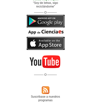
“Soy de letras, sigo
reciclándome”
———- O ———-
———- O ———-
Suscribase a nuestros
programas