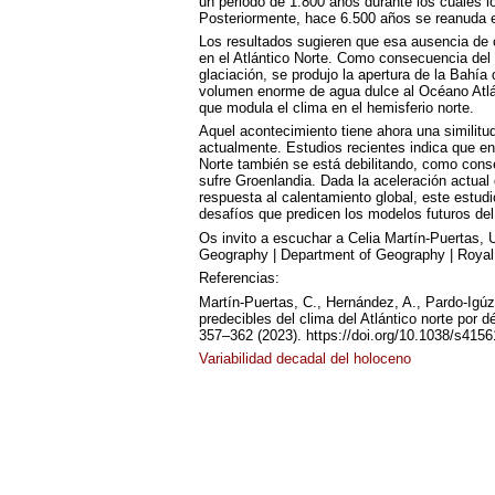
un periodo de 1.800 años durante los cuales 
Posteriormente, hace 6.500 años se reanuda e
Los resultados sugieren que esa ausencia de c
en el Atlántico Norte. Como consecuencia del c
glaciación, se produjo la apertura de la Bahía
volumen enorme de agua dulce al Océano Atlá
que modula el clima en el hemisferio norte.
Aquel acontecimiento tiene ahora una simili
actualmente. Estudios recientes indica que en
Norte también se está debilitando, como conse
sufre Groenlandia. Dada la aceleración actual 
respuesta al calentamiento global, este estudi
desafíos que predicen los modelos futuros del
Os invito a escuchar a Celia Martín-Puertas,
Geography | Department of Geography | Royal
Referencias:
Martín-Puertas, C., Hernández, A., Pardo-Igúzq
predecibles del clima del Atlántico norte por d
357–362 (2023). https://doi.org/10.1038/s415
Variabilidad decadal del holoceno