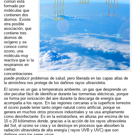
común está
formado por
moléculas que
contienen dos
átomos. Existe
otra posible
asociación, que
contiene tres
átomos de
oxígeno y se
conoce como
ozono, una
molécula muy
reactiva que si la
respiramos en
ciertas
concentraciones
puede producir problemas de salud, pero liberada en las capas altas de
la atmósfera nos protege de los dañinos rayos ultravioleta.
El ozono es un gas a temperatura ambiente, un gas que desprende un
olor peculiar fácil de identificar durante las tormentas eléctricas, porque
se forma por ionización del aire durante la descarga de energía que
acompaña a los rayos. En las regiones cercanas a la superficie terrestre
el ozono puede tener tanto origen natural como artificial, porque se
genera en muchos otros procesos industriales y se usa ampliamente
como desinfectante. Es en la estratosfera, en alturas por encima de los
15 o 20 kilómetros donde, gracias a la acción de los rayos ultravioleta
del Sol, el ozono se crea y se destruye en procesos que absorben la
radiación ultravioleta de alta energía ( rayos
UVB
y
UVC
) que son
dañinos para los seres vivos.