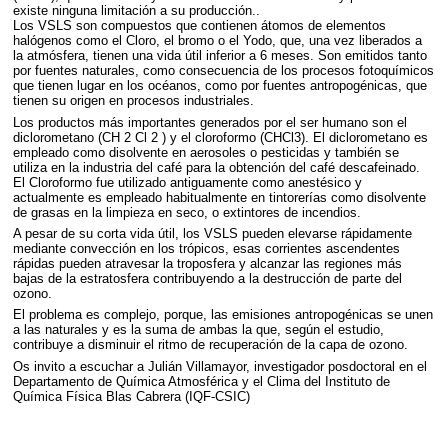
existe ninguna limitación a su producción..
Los
VSLS
son compuestos que contienen átomos de elementos
halógenos como el Cloro, el bromo o el Yodo, que, una vez liberados a
la atmósfera, tienen una vida útil inferior a 6 meses. Son emitidos tanto
por fuentes naturales, como consecuencia de los procesos fotoquímicos
que tienen lugar en los océanos, como por fuentes antropogénicas, que
tienen su origen en procesos industriales.
Los productos más importantes generados por el ser humano son el
diclorometano (CH 2 Cl 2 ) y el cloroformo (CHCl3). El diclorometano es
empleado como disolvente en aerosoles o pesticidas y también se
utiliza en la industria del café para la obtención del café descafeinado.
El Cloroformo fue utilizado antiguamente como anestésico y
actualmente es empleado habitualmente en tintorerías como disolvente
de grasas en la limpieza en seco, o extintores de incendios.
A pesar de su corta vida útil, los
VSLS
pueden elevarse rápidamente
mediante convección en los trópicos, esas corrientes ascendentes
rápidas pueden atravesar la troposfera y alcanzar las regiones más
bajas de la estratosfera contribuyendo a la destrucción de parte del
ozono.
El problema es complejo, porque, las emisiones antropogénicas se unen
a las naturales y es la suma de ambas la que, según el estudio,
contribuye a disminuir el ritmo de recuperación de la capa de ozono.
Os invito a escuchar a Julián Villamayor, investigador posdoctoral en el
Departamento de Química Atmosférica y el Clima del Instituto de
Química Física Blas Cabrera (
IQF
-
CSIC
)