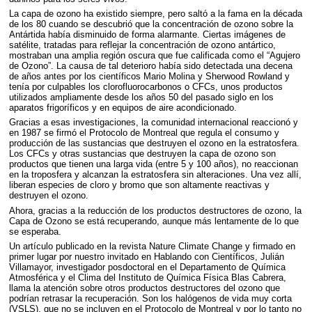
La capa de ozono ha existido siempre, pero saltó a la fama en la década
de los 80 cuando se descubrió que la concentración de ozono sobre la
Antártida había disminuido de forma alarmante. Ciertas imágenes de
satélite, tratadas para reflejar la concentración de ozono antártico,
mostraban una amplia región oscura que fue calificada como el “Agujero
de Ozono”. La causa de tal deterioro había sido detectada una decena
de años antes por los científicos Mario Molina y Sherwood Rowland y
tenía por culpables los clorofluorocarbonos o
CFC
s, unos productos
utilizados ampliamente desde los años 50 del pasado siglo en los
aparatos frigoríficos y en equipos de aire acondicionado.
Gracias a esas investigaciones, la comunidad internacional reaccionó y
en 1987 se firmó el Protocolo de Montreal que regula el consumo y
producción de las sustancias que destruyen el ozono en la estratosfera.
Los
CFC
s y otras sustancias que destruyen la capa de ozono son
productos que tienen una larga vida (entre 5 y 100 años), no reaccionan
en la troposfera y alcanzan la estratosfera sin alteraciones. Una vez allí,
liberan especies de cloro y bromo que son altamente reactivas y
destruyen el ozono.
Ahora, gracias a la reducción de los productos destructores de ozono, la
Capa de Ozono se está recuperando, aunque más lentamente de lo que
se esperaba.
Un artículo publicado en la revista Nature Climate Change y firmado en
primer lugar por nuestro invitado en Hablando con Científicos, Julián
Villamayor, investigador posdoctoral en el Departamento de Química
Atmosférica y el Clima del Instituto de Química Física Blas Cabrera,
llama la atención sobre otros productos destructores del ozono que
podrían retrasar la recuperación. Son los halógenos de vida muy corta
(
VSLS
), que no se incluyen en el Protocolo de Montreal y por lo tanto no