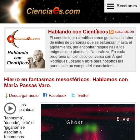
Secciones
Hablando con Científicos
suscripción
El conocimiento científico crece gracias a la labor
de miles de personas que se esfuerzan, hasta el
agotamiento, por encontrar respuestas a los
enigmas que plantea la Naturaleza. En cada
programa un científico conversa con Ángel
Rodríguez Lozano y abre para nosotros las
puertas de un campo del conocimiento.
Hierro en fantasmas mesosféricos. Hablamos con
María Passas Varo.
Descargar audio
Facebook
Twitter
Las
palabras
‘fantasma’,
‘duende’, ‘elfo’ o
‘gigante’ se
asocian a
fenómenos