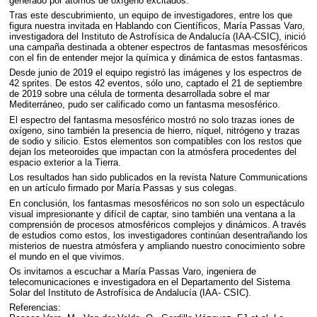
generado por átomos de oxígeno excitados.
Tras este descubrimiento, un equipo de investigadores, entre los que
figura nuestra invitada en Hablando con Científicos, María Passas Varo,
investigadora del Instituto de Astrofísica de Andalucía (
IAA
-
CSIC
), inició
una campaña destinada a obtener espectros de fantasmas mesosféricos
con el fin de entender mejor la química y dinámica de estos fantasmas.
Desde junio de 2019 el equipo registró las imágenes y los espectros de
42 sprites. De estos 42 eventos, sólo uno, captado el 21 de septiembre
de 2019 sobre una célula de tormenta desarrollada sobre el mar
Mediterráneo, pudo ser calificado como un fantasma mesosférico.
El espectro del fantasma mesosférico mostró no solo trazas iones de
oxígeno, sino también la presencia de hierro, níquel, nitrógeno y trazas
de sodio y silicio. Estos elementos son compatibles con los restos que
dejan los meteoroides que impactan con la atmósfera procedentes del
espacio exterior a la Tierra.
Los resultados han sido publicados en la revista Nature Communications
en un artículo firmado por María Passas y sus colegas.
En conclusión, los fantasmas mesosféricos no son solo un espectáculo
visual impresionante y difícil de captar, sino también una ventana a la
comprensión de procesos atmosféricos complejos y dinámicos. A través
de estudios como estos, los investigadores continúan desentrañando los
misterios de nuestra atmósfera y ampliando nuestro conocimiento sobre
el mundo en el que vivimos.
Os invitamos a escuchar a María Passas Varo, ingeniera de
telecomunicaciones e investigadora en el Departamento del Sistema
Solar del Instituto de Astrofísica de Andalucía (
IAA
-
CSIC
).
Referencias: