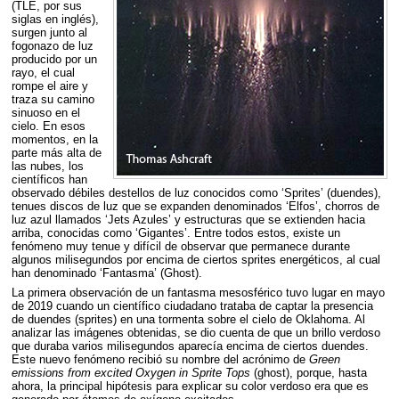
(
TLE
, por sus
siglas en inglés),
surgen junto al
fogonazo de luz
producido por un
rayo, el cual
rompe el aire y
traza su camino
sinuoso en el
cielo. En esos
momentos, en la
parte más alta de
las nubes, los
científicos han
observado débiles destellos de luz conocidos como ‘Sprites’ (duendes),
tenues discos de luz que se expanden denominados ‘Elfos’, chorros de
luz azul llamados ‘Jets Azules’ y estructuras que se extienden hacia
arriba, conocidas como ‘Gigantes’. Entre todos estos, existe un
fenómeno muy tenue y difícil de observar que permanece durante
algunos milisegundos por encima de ciertos sprites energéticos, al cual
han denominado ‘Fantasma’ (Ghost).
La primera observación de un fantasma mesosférico tuvo lugar en mayo
de 2019 cuando un científico ciudadano trataba de captar la presencia
de duendes (sprites) en una tormenta sobre el cielo de Oklahoma. Al
analizar las imágenes obtenidas, se dio cuenta de que un brillo verdoso
que duraba varios milisegundos aparecía encima de ciertos duendes.
Este nuevo fenómeno recibió su nombre del acrónimo de
Green
emissions from excited Oxygen in Sprite Tops
(ghost), porque, hasta
ahora, la principal hipótesis para explicar su color verdoso era que es