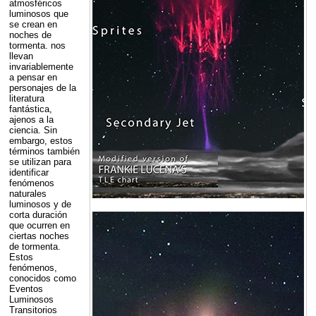
atmosféricos
luminosos que
se crean en
noches de
tormenta. nos
llevan
invariablemente
a pensar en
personajes de la
literatura
fantástica,
ajenos a la
ciencia. Sin
embargo, estos
términos también
se utilizan para
identificar
fenómenos
naturales
luminosos y de
corta duración
que ocurren en
ciertas noches
de tormenta.
Estos
fenómenos,
conocidos como
Eventos
Luminosos
Transitorios