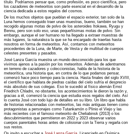
título. Podríamos pensar que, como profesión, es poco científica, pero
los cazadores de meteoritos son parte esencial en el desarrollo de la
ciencia dedicada a estos regalos del cosmos.
De los muchos objetos que pueblan el espacio exterior, tan solo de la
Luna hemos conseguido traer unas muestras, bueno, también se han
recogido algunas motas de polvo de los asteroides Itokawa, Ryugu y
Bennu, pero son solo eso, unas pequeñísimas motas de polvo. Sin
embargo, aunque el ser humano no ha llegado a extraer muestras de
más lugares, la naturaleza la que se ha encargado de traerlas hasta
nosotros en forma de meteoritos. Así, contamos con meteoritos
procedentes de la Luna, de Marte, de Vesta y de multitud de cuerpos
celestes presentes y pasados.
José Lanza García muestra un mundo desconocido para los que
vivimos ajenos a la pasión por los meteoritos. Además de adentrarnos
en terreno de cazadores y coleccionistas, habla de la historia de la
meteorítica, una historia que, en contra de lo que podamos pensar,
comenzó hace poco tiempo para la ciencia. Hasta finales del siglo
XVIII
,
el científico que hablara de piedras caídas del cielo sufría el desprecio
más absoluto de sus colegas. Eso le sucedió al físico alemán Ernst
Friedrich Chladni, no obstante, los acontecimientos le dieron la razón y,
gracias a él, comenzó la ciencia que estudia esos regalos del cielo. Así
lo cuenta José con todo lujo de detalles en su libro. Un libro que habla
de historias relacionadas con meteoritos, las más antiguas tienen como
protagonistas a personajes como Tutankamón o Plinio el Viejo y las
más recientes con el famoso meteorito de Cheliabinsk (2013) o los
descubrimientos que permitieron en 2022 y 2023 observar varios
cuerpos parentales horas antes de colisionar con la Tierra y regarla con
sus restos.
Os invito a escuchar a
José Lanza García
, Licenciado en Química,