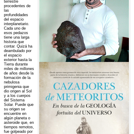
terrestre
procedentes de
las
profundidades
del espacio
interplanetario.
Cada uno de
esos pedazos
tiene una larga
historia que
contar. Quizá ha
deambulado por
el espacio
exterior hasta la
Tierra durante
miles de millones
de años desde la
formación de la
nebulosa
primigenia que
dio origen al Sol
y a los cuerpos
del Sistema
Solar. Puede que
su origen se
encuentre en
algún planeta o
asteroide que, en
tiempos remotos,
fue golpeado por