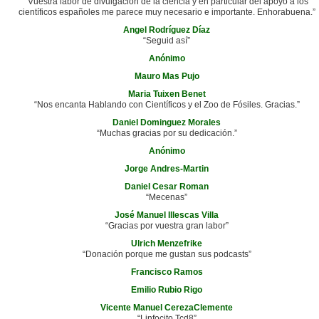
“Vuestra labor de divulgación de la ciencia y en particular del apoyo a los
científicos españoles me parece muy necesario e importante. Enhorabuena.”
Angel Rodríguez Díaz
“Seguid así”
Anónimo
Mauro Mas Pujo
Maria Tuixen Benet
“Nos encanta Hablando con Científicos y el Zoo de Fósiles. Gracias.”
Daniel Dominguez Morales
“Muchas gracias por su dedicación.”
Anónimo
Jorge Andres-Martin
Daniel Cesar Roman
“Mecenas”
José Manuel Illescas Villa
“Gracias por vuestra gran labor”
Ulrich Menzefrike
“Donación porque me gustan sus podcasts”
Francisco Ramos
Emilio Rubio Rigo
Vicente Manuel CerezaClemente
“Linfocito Tcd8”