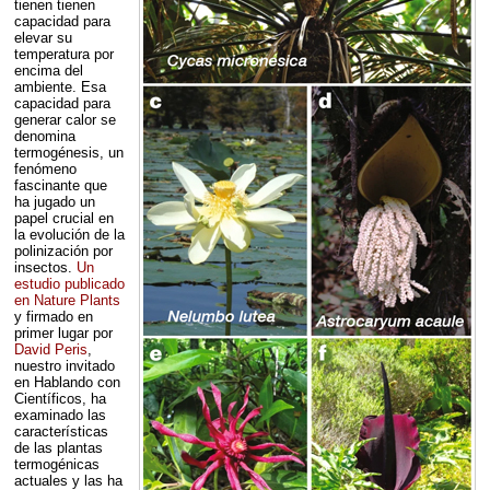
tienen tienen
capacidad para
elevar su
temperatura por
encima del
ambiente. Esa
capacidad para
generar calor se
denomina
termogénesis, un
fenómeno
fascinante que
ha jugado un
papel crucial en
la evolución de la
polinización por
insectos.
Un
estudio publicado
en Nature Plants
y firmado en
primer lugar por
David Peris
,
nuestro invitado
en Hablando con
Científicos, ha
examinado las
características
de las plantas
termogénicas
actuales y las ha