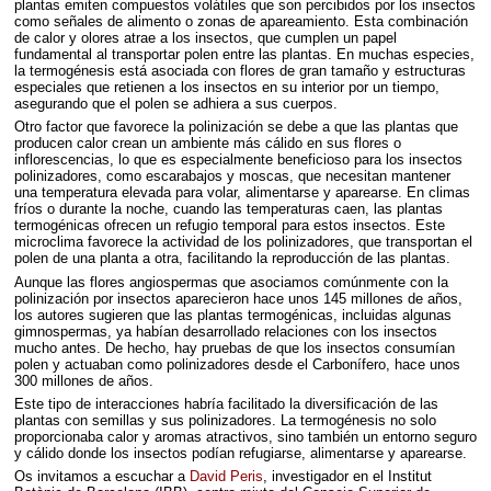
plantas emiten compuestos volátiles que son percibidos por los insectos
como señales de alimento o zonas de apareamiento. Esta combinación
de calor y olores atrae a los insectos, que cumplen un papel
fundamental al transportar polen entre las plantas. En muchas especies,
la termogénesis está asociada con flores de gran tamaño y estructuras
especiales que retienen a los insectos en su interior por un tiempo,
asegurando que el polen se adhiera a sus cuerpos.
Otro factor que favorece la polinización se debe a que las plantas que
producen calor crean un ambiente más cálido en sus flores o
inflorescencias, lo que es especialmente beneficioso para los insectos
polinizadores, como escarabajos y moscas, que necesitan mantener
una temperatura elevada para volar, alimentarse y aparearse. En climas
fríos o durante la noche, cuando las temperaturas caen, las plantas
termogénicas ofrecen un refugio temporal para estos insectos. Este
microclima favorece la actividad de los polinizadores, que transportan el
polen de una planta a otra, facilitando la reproducción de las plantas.
Aunque las flores angiospermas que asociamos comúnmente con la
polinización por insectos aparecieron hace unos 145 millones de años,
los autores sugieren que las plantas termogénicas, incluidas algunas
gimnospermas, ya habían desarrollado relaciones con los insectos
mucho antes. De hecho, hay pruebas de que los insectos consumían
polen y actuaban como polinizadores desde el Carbonífero, hace unos
300 millones de años.
Este tipo de interacciones habría facilitado la diversificación de las
plantas con semillas y sus polinizadores. La termogénesis no solo
proporcionaba calor y aromas atractivos, sino también un entorno seguro
y cálido donde los insectos podían refugiarse, alimentarse y aparearse.
Os invitamos a escuchar a
David Peris
, investigador en el Institut