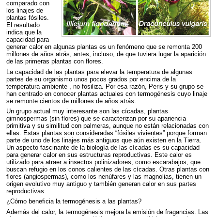
comparado con
los linajes de
plantas fósiles.
El resultado
indica que la
capacidad para
generar calor en algunas plantas es un fenómeno que se remonta 200
millones de años atrás, antes, incluso, de que tuviera lugar la aparición
de las primeras plantas con flores.
La capacidad de las plantas para elevar la temperatura de algunas
partes de su organismo unos pocos grados por encima de la
temperatura ambiente , no fosiliza. Por esa razón, Peris y su grupo se
han centrado en conocer plantas actuales con termogénesis cuyo linaje
se remonte cientos de millones de años atrás.
Un grupo actual muy interesante son las cícadas, plantas
gimnospermas (sin flores) que se caracterizan por su apariencia
primitiva y su similitud con palmeras, aunque no están relacionadas con
ellas. Estas plantas son consideradas “fósiles vivientes” porque forman
parte de uno de los linajes más antiguos que aún existen en la Tierra.
Un aspecto fascinante de la biología de las cícadas es su capacidad
para generar calor en sus estructuras reproductivas. Este calor es
utilizado para atraer a insectos polinizadores, como escarabajos, que
buscan refugio en los conos calientes de las cícadas. Otras plantas con
flores (angiospermas), como los nenúfares y las magnolias, tienen un
origen evolutivo muy antiguo y también generan calor en sus partes
reproductivas.
¿Cómo beneficia la termogénesis a las plantas?
Además del calor, la termogénesis mejora la emisión de fragancias. Las