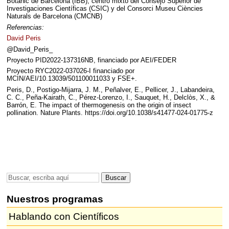
Botànic de Barcelona (
IBB
), centro mixto del Consejo Superior de
Investigaciones Científicas (
CSIC
) y del Consorci Museu Ciències
Naturals de Barcelona (
CMCNB
)
Referencias:
David Peris
@David_Peris_
Proyecto PID2022-137316NB, financiado por
AEI
/FEDER
Proyecto RYC2022-037026-I financiado por
MCIN
/AEI/10.13039/501100011033 y
FSE
+.
Peris, D., Postigo-Mijarra, J. M., Peñalver, E., Pellicer, J., Labandeira,
C. C., Peña-Kairath, C., Pérez-Lorenzo, I., Sauquet, H., Delclòs, X., &
Barrón, E. The impact of thermogenesis on the origin of insect
pollination. Nature Plants. https://doi.org/10.1038/s41477-024-01775-z
Nuestros programas
Hablando con Científicos