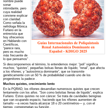
nombre puede
sonar
intimidante, pero
cuya realidad
conviene explicar
con claridad.
Como señala la
nefróloga Mónica
Furlano en la
entrevista que
hoy ofrecemos
en Hablando con
Científicos,
“parece rara,
pero es mucho
más frecuente de
lo que pensamos” .
Si descomponemos el término, lo entendemos mejor: “poli” significa
muchos; “quistes”, pequeñas bolsas llenas de líquido; “renal”, que afecta
a los riñones; y “autosómica dominante”, que se transmite
genéticamente con un 50 % de probabilidad cuando uno de los
progenitores la padece .
Muchos quistes, crecimiento lento
En la
PQRAD
, los riñones desarrollan numerosos quistes que crecen
lentamente con los años. “Son como bolsitas llenas de líquido”, explica
Furlano. Estos quistes no son cáncer. Se trata de cavidades benignas
que van ocupando espacio, haciendo que los riñones aumenten de
tamaño —a veces hasta alcanzar 18 o 20 centímetros— y, con el
tiempo, comprometan su función .