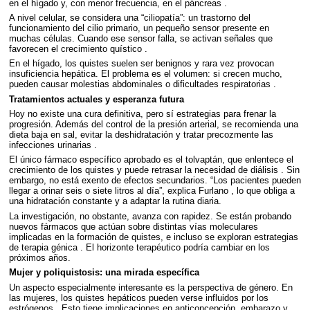
en el hígado y, con menor frecuencia, en el páncreas .
A nivel celular, se considera una “ciliopatía”: un trastorno del
funcionamiento del cilio primario, un pequeño sensor presente en
muchas células. Cuando ese sensor falla, se activan señales que
favorecen el crecimiento quístico .
En el hígado, los quistes suelen ser benignos y rara vez provocan
insuficiencia hepática. El problema es el volumen: si crecen mucho,
pueden causar molestias abdominales o dificultades respiratorias .
Tratamientos actuales y esperanza futura
Hoy no existe una cura definitiva, pero sí estrategias para frenar la
progresión. Además del control de la presión arterial, se recomienda una
dieta baja en sal, evitar la deshidratación y tratar precozmente las
infecciones urinarias .
El único fármaco específico aprobado es el tolvaptán, que enlentece el
crecimiento de los quistes y puede retrasar la necesidad de diálisis . Sin
embargo, no está exento de efectos secundarios. “Los pacientes pueden
llegar a orinar seis o siete litros al día”, explica Furlano , lo que obliga a
una hidratación constante y a adaptar la rutina diaria.
La investigación, no obstante, avanza con rapidez. Se están probando
nuevos fármacos que actúan sobre distintas vías moleculares
implicadas en la formación de quistes, e incluso se exploran estrategias
de terapia génica . El horizonte terapéutico podría cambiar en los
próximos años.
Mujer y poliquistosis: una mirada específica
Un aspecto especialmente interesante es la perspectiva de género. En
las mujeres, los quistes hepáticos pueden verse influidos por los
estrógenos . Esto tiene implicaciones en anticoncepción, embarazo y