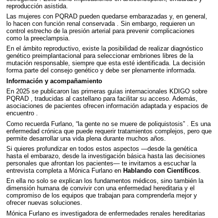
reproducción asistida.
Las mujeres con
PQRAD
pueden quedarse embarazadas y, en general,
lo hacen con función renal conservada . Sin embargo, requieren un
control estrecho de la presión arterial para prevenir complicaciones
como la preeclampsia.
En el ámbito reproductivo, existe la posibilidad de realizar diagnóstico
genético preimplantacional para seleccionar embriones libres de la
mutación responsable, siempre que esta esté identificada. La decisión
forma parte del consejo genético y debe ser plenamente informada.
Información y acompañamiento
En 2025 se publicaron las primeras guías internacionales
KDIGO
sobre
PQRAD
, traducidas al castellano para facilitar su acceso. Además,
asociaciones de pacientes ofrecen información adaptada y espacios de
encuentro .
Como recuerda Furlano, “la gente no se muere de poliquistosis” . Es una
enfermedad crónica que puede requerir tratamientos complejos, pero que
permite desarrollar una vida plena durante muchos años.
Si quieres profundizar en todos estos aspectos —desde la genética
hasta el embarazo, desde la investigación básica hasta las decisiones
personales que afrontan los pacientes— te invitamos a escuchar la
entrevista completa a Mónica Furlano en
Hablando con Científicos
.
En ella no solo se explican los fundamentos médicos, sino también la
dimensión humana de convivir con una enfermedad hereditaria y el
compromiso de los equipos que trabajan para comprenderla mejor y
ofrecer nuevas soluciones.
Mónica Furlano es investigadora de enfermedades renales hereditarias