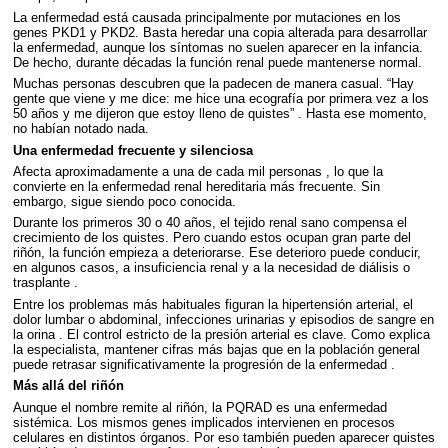
La enfermedad está causada principalmente por mutaciones en los
genes PKD1 y PKD2. Basta heredar una copia alterada para desarrollar
la enfermedad, aunque los síntomas no suelen aparecer en la infancia.
De hecho, durante décadas la función renal puede mantenerse normal.
Muchas personas descubren que la padecen de manera casual. “Hay
gente que viene y me dice: me hice una ecografía por primera vez a los
50 años y me dijeron que estoy lleno de quistes” . Hasta ese momento,
no habían notado nada.
Una enfermedad frecuente y silenciosa
Afecta aproximadamente a una de cada mil personas , lo que la
convierte en la enfermedad renal hereditaria más frecuente. Sin
embargo, sigue siendo poco conocida.
Durante los primeros 30 o 40 años, el tejido renal sano compensa el
crecimiento de los quistes. Pero cuando estos ocupan gran parte del
riñón, la función empieza a deteriorarse. Ese deterioro puede conducir,
en algunos casos, a insuficiencia renal y a la necesidad de diálisis o
trasplante .
Entre los problemas más habituales figuran la hipertensión arterial, el
dolor lumbar o abdominal, infecciones urinarias y episodios de sangre en
la orina . El control estricto de la presión arterial es clave. Como explica
la especialista, mantener cifras más bajas que en la población general
puede retrasar significativamente la progresión de la enfermedad .
Más allá del riñón
Aunque el nombre remite al riñón, la
PQRAD
es una enfermedad
sistémica. Los mismos genes implicados intervienen en procesos
celulares en distintos órganos. Por eso también pueden aparecer quistes