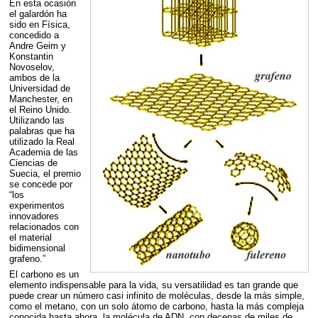
En esta ocasión
el galardón ha
sido en Física,
concedido a
Andre Geim y
Konstantin
Novoselov,
ambos de la
Universidad de
Manchester, en
el Reino Unido.
Utilizando las
palabras que ha
utilizado la Real
Academia de las
Ciencias de
Suecia, el premio
se concede por
“los
experimentos
innovadores
relacionados con
el material
bidimensional
grafeno.”
El carbono es un
elemento indispensable para la vida, su versatilidad es tan grande que
puede crear un número casi infinito de moléculas, desde la más simple,
como el metano, con un solo átomo de carbono, hasta la más compleja
conocida hasta ahora, la molécula de
ADN
, con decenas de miles de