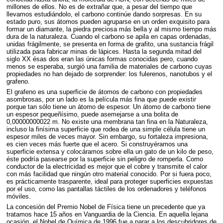
millones de ellos. No es de extrañar que, a pesar del tiempo que
llevamos estudiándolo, el carbono continúe dando sorpresas. En su
estado puro, sus átomos pueden agruparse en un orden exquisito para
formar un diamante, la piedra preciosa más bella y al mismo tiempo más
dura de la naturaleza. Cuando el carbono se apila en capas ordenadas,
unidas frágilmente, se presenta en forma de grafito, una sustancia frágil
utilizada para fabricar minas de lápices. Hasta la segunda mitad del
siglo XX ésas dos eran las únicas formas conocidas pero, cuando
menos se esperaba, surgió una familia de materiales de carbono cuyas
propiedades no han dejado de sorprender: los fulerenos, nanotubos y el
grafeno.
El grafeno es una superficie de átomos de carbono con propiedades
asombrosas, por un lado es la película más fina que puede existir
porque tan sólo tiene un átomo de espesor. Un átomo de carbono tiene
un espesor pequeñísimo, puede asemejarse a una bolita de
0,00000000022 m. No existe una membrana tan fina en la Naturaleza,
incluso la finísima superficie que rodea de una simple célula tiene un
espesor miles de veces mayor. Sin embargo, su fortaleza impresiona,
es cien veces más fuerte que el acero. Si construyéramos una
superficie extensa y colocáramos sobre ella un gato de un kilo de peso,
éste podría pasearse por la superficie sin peligro de romperla. Como
conductor de la electricidad es mejor que el cobre y transmite el calor
con más facilidad que ningún otro material conocido. Por si fuera poco,
es prácticamente trasparente, ideal para proteger superficies expuestas
por el uso, como las pantallas táctiles de los ordenadores y teléfonos
móviles.
La concesión del Premio Nobel de Física tiene un precedente que ya
tratamos hace 15 años en Vanguardia de la Ciencia. En aquella lejana
ocasión, el Nobel de Química de 1996 fue a parar a los descubridores de