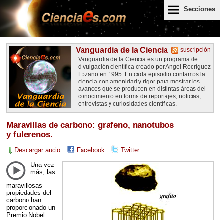
Secciones
Vanguardia de la Ciencia
suscripción
Vanguardia de la Ciencia es un programa de
divulgación científica creado por Angel Rodríguez
Lozano en 1995. En cada episodio contamos la
ciencia con amenidad y rigor para mostrar los
avances que se producen en distintas áreas del
conocimiento en forma de reportajes, noticias,
entrevistas y curiosidades científicas.
Maravillas de carbono: grafeno, nanotubos
y fulerenos.
Descargar audio
Facebook
Twitter
Una vez
más, las
maravillosas
propiedades del
carbono han
proporcionado un
Premio Nobel.