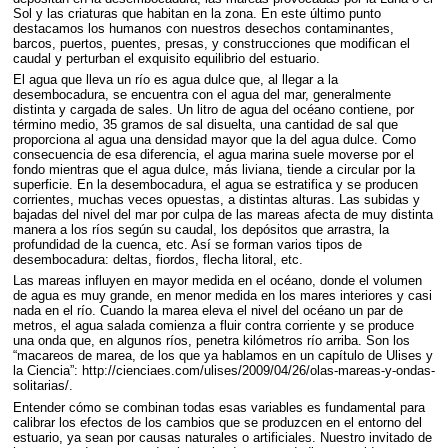
Sol y las criaturas que habitan en la zona. En este último punto
destacamos los humanos con nuestros desechos contaminantes,
barcos, puertos, puentes, presas, y construcciones que modifican el
caudal y perturban el exquisito equilibrio del estuario.
El agua que lleva un río es agua dulce que, al llegar a la
desembocadura, se encuentra con el agua del mar, generalmente
distinta y cargada de sales. Un litro de agua del océano contiene, por
término medio, 35 gramos de sal disuelta, una cantidad de sal que
proporciona al agua una densidad mayor que la del agua dulce. Como
consecuencia de esa diferencia, el agua marina suele moverse por el
fondo mientras que el agua dulce, más liviana, tiende a circular por la
superficie. En la desembocadura, el agua se estratifica y se producen
corrientes, muchas veces opuestas, a distintas alturas. Las subidas y
bajadas del nivel del mar por culpa de las mareas afecta de muy distinta
manera a los ríos según su caudal, los depósitos que arrastra, la
profundidad de la cuenca, etc. Así se forman varios tipos de
desembocadura: deltas, fiordos, flecha litoral, etc.
Las mareas influyen en mayor medida en el océano, donde el volumen
de agua es muy grande, en menor medida en los mares interiores y casi
nada en el río. Cuando la marea eleva el nivel del océano un par de
metros, el agua salada comienza a fluir contra corriente y se produce
una onda que, en algunos ríos, penetra kilómetros río arriba. Son los
“macareos de marea, de los que ya hablamos en un capítulo de Ulises y
la Ciencia”: http://cienciaes.com/ulises/2009/04/26/olas-mareas-y-ondas-
solitarias/.
Entender cómo se combinan todas esas variables es fundamental para
calibrar los efectos de los cambios que se produzcen en el entorno del
estuario, ya sean por causas naturales o artificiales. Nuestro invitado de