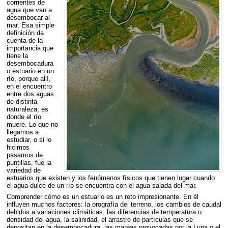
corrientes de
agua que van a
desembocar al
mar. Esa simple
definición da
cuenta de la
importancia que
tiene la
desembocadura
o estuario en un
río, porque allí,
en el encuentro
entre dos aguas
de distinta
naturaleza, es
donde el río
muere. Lo que no
llegamos a
estudiar, o si lo
hicimos
pasamos de
puntillas, fue la
variedad de
estuarios que existen y los fenómenos físicos que tienen lugar cuando
el agua dulce de un río se encuentra con el agua salada del mar.
Comprender cómo es un estuario es un reto impresionante. En él
influyen muchos factores: la orografía del terreno, los cambios de caudal
debidos a variaciones climáticas, las diferencias de temperatura o
densidad del agua, la salinidad, el arrastre de partículas que se
depositan en la desembocadura, las mareas provocadas por la Luna o el