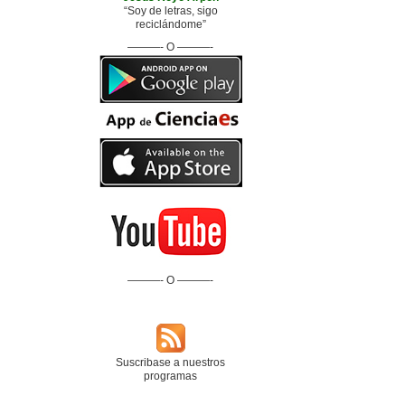
“Soy de letras, sigo
reciclándome”
———- O ———-
———- O ———-
Suscribase a nuestros
programas