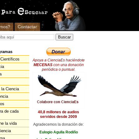
omos?
Contactar
gramas
Científicos
Apoya a CienciaEs haciéndote
MECENAS
con una donación
cia
periódica o puntual.
a
 la Ciencia
encia
ios
ra de cada
40,8 millones de audios
servidos desde 2009
ne la vida
Agradecemos la donación de:
iencia
Eulogio Agulla Rodiño
ema