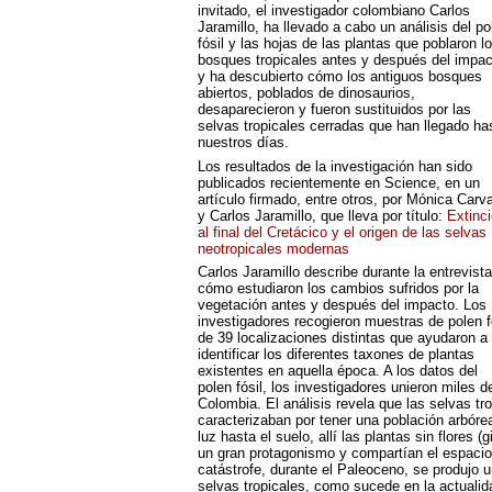
invitado, el investigador colombiano Carlos
Jaramillo, ha llevado a cabo un análisis del po
fósil y las hojas de las plantas que poblaron l
bosques tropicales antes y después del impac
y ha descubierto cómo los antiguos bosques
abiertos, poblados de dinosaurios,
desaparecieron y fueron sustituidos por las
selvas tropicales cerradas que han llegado ha
nuestros días.
Los resultados de la investigación han sido
publicados recientemente en Science, en un
artículo firmado, entre otros, por Mónica Carv
y Carlos Jaramillo, que lleva por título:
Extinc
al final del Cretácico y el origen de las selvas
neotropicales modernas
Carlos Jaramillo describe durante la entrevista
cómo estudiaron los cambios sufridos por la
vegetación antes y después del impacto. Los
investigadores recogieron muestras de polen f
de 39 localizaciones distintas que ayudaron a
identificar los diferentes taxones de plantas
existentes en aquella época. A los datos del
polen fósil, los investigadores unieron miles 
Colombia. El análisis revela que las selvas tro
caracterizaban por tener una población arbóre
luz hasta el suelo, allí las plantas sin flore
un gran protagonismo y compartían el espacio
catástrofe, durante el Paleoceno, se produjo 
selvas tropicales, como sucede en la actualid