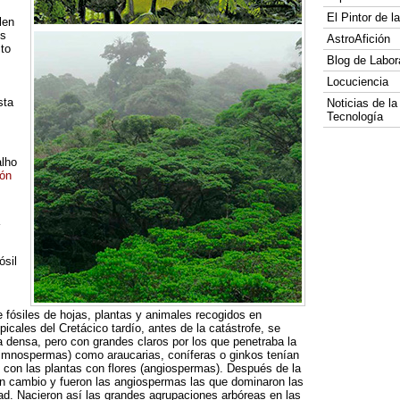
El Pintor de 
len
os
AstroAfición
to
Blog de Labor
Locuciencia
sta
Noticias de la
Tecnología
alho
ión
ósil
de fósiles de hojas, plantas y animales recogidos en
picales del Cretácico tardío, antes de la catástrofe, se
a densa, pero con grandes claros por los que penetraba la
s (gimnospermas) como araucarias, coníferas o ginkos tenían
 con las plantas con flores (angiospermas). Después de la
un cambio y fueron las angiospermas las que dominaron las
ad. Nacieron así las grandes agrupaciones arbóreas en las