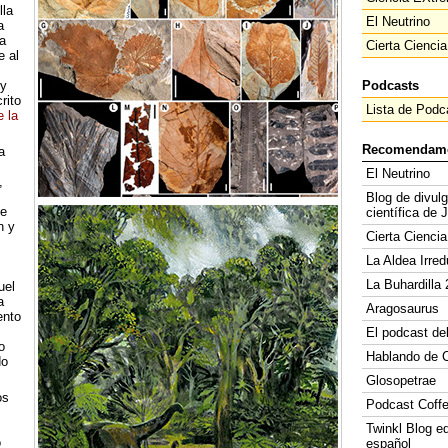
lla
El Neutrino
a
a
Cierta Ciencia
e al
 y
Podcasts
rito
Lista de Podc
 la
Recomendam
a
El Neutrino
,
Blog de divul
de
científica de 
n y
Cierta Ciencia
La Aldea Irred
La Buhardilla 
uel
a
Aragosaurus
ento
El podcast de
o
Hablando de C
do
Glosopetrae
os
Podcast Coff
Twinkl Blog e
o
español