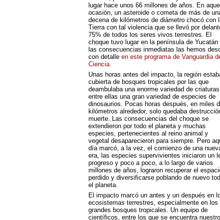
lugar hace unos 66 millones de años. En aque
ocasión, un asteroide o cometa de más de un
decena de kilómetros de diámetro chocó con l
Tierra con tal violencia que se llevó por delant
75% de todos los seres vivos terrestres. El
choque tuvo lugar en la península de Yucatán
las consecuencias inmediatas las hemos desc
con detalle
en este programa de Vanguardia de
Ciencia
.
Unas horas antes del impacto, la región estab
cubierta de bosques tropicales por las que
deambulaba una enorme variedad de criaturas
entre ellas una gran variedad de especies de
dinosaurios. Pocas horas después, en miles 
kilómetros alrededor, solo quedaba destrucció
muerte. Las consecuencias del choque se
extendieron por todo el planeta y muchas
especies, pertenecientes al reino animal y
vegetal desaparecieron para siempre. Pero aq
día marcó, a la vez, el comienzo de una nuev
era, las especies supervivientes iniciaron un l
progreso y poco a poco, a lo largo de varios
millones de años, lograron recuperar el espaci
perdido y diversificarse poblando de nuevo to
el planeta.
El impacto marcó un antes y un después en l
ecosistemas terrestres, especialmente en los
grandes bosques tropicales. Un equipo de
científicos, entre los que se encuentra nuestr