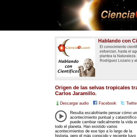
Hablando con Ci
El conocimiento cientí
esfuerzan, hasta el a
plantea la Naturaleza
Rodríguez Lozano y ab
Origen de las selvas tropicales t
Carlos Jaramillo.
Descargar audio
Facebook
Twitte
Resulta escalofriante pensar cómo u
acontecimiento puntual y catastrófico
puede cambiar radicalmente la vida e
todo el planeta. Han existido varios
acontecimientos de ese tipo a lo largo de la
historia, pero el más conocido y reciente tuvo