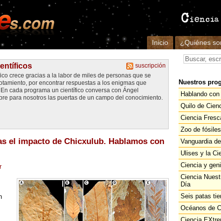
Inicio
¿Quiénes s
entíficos
suscripción
fico crece gracias a la labor de miles de personas que se
Nuestros pro
gotamiento, por encontrar respuestas a los enigmas que
. En cada programa un científico conversa con Ángel
Hablando con 
re para nosotros las puertas de un campo del conocimiento.
Quilo de Cien
Ciencia Fresc
Zoo de fósiles
ras el impacto de Chicxulub. Hablamos con
Vanguardia de
Ulises y la Ci
Ciencia y gen
r
Ciencia Nuest
n
Día
Seis patas tie
n
Océanos de C
Ciencia EXtr