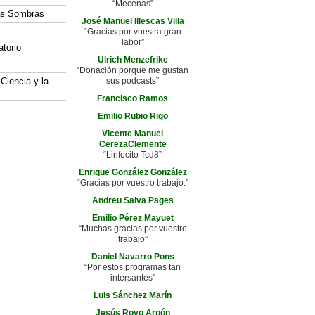
“Mecenas”
las Sombras
José Manuel Illescas Villa
“Gracias por vuestra gran
labor”
atorio
Ulrich Menzefrike
“Donación porque me gustan
 Ciencia y la
sus podcasts”
Francisco Ramos
Emilio Rubio Rigo
Vicente Manuel
CerezaClemente
“Linfocito Tcd8”
Enrique González González
“Gracias por vuestro trabajo.”
Andreu Salva Pages
Emilio Pérez Mayuet
“Muchas gracias por vuestro
trabajo”
Daniel Navarro Pons
“Por estos programas tan
intersantes”
Luis Sánchez Marín
Jesús Royo Arpón