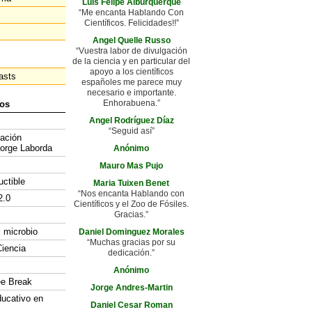
Luis Felipe Alburquerque
“Me encanta Hablando Con
Científicos. Felicidades!!”
Angel Quelle Russo
“Vuestra labor de divulgación
de la ciencia y en particular del
apoyo a los científicos
asts
españoles me parece muy
necesario e importante.
Enhorabuena.”
os
Angel Rodríguez Díaz
“Seguid así”
gación
Jorge Laborda
Anónimo
Mauro Mas Pujo
uctible
Maria Tuixen Benet
“Nos encanta Hablando con
2.0
Científicos y el Zoo de Fósiles.
Gracias.”
l microbio
Daniel Dominguez Morales
“Muchas gracias por su
iencia
dedicación.”
Anónimo
ee Break
Jorge Andres-Martin
ducativo en
Daniel Cesar Roman