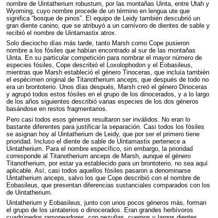
nombre de Uintatherium robustum, por las montañas Uinta, entre Utah y
Wyoming, cuyo nombre procede de un término en lengua ute que
significa “bosque de pinos”. El equipo de Leidy también descubrió un
gran diente canino, que se atribuyó a un carnívoro de dientes de sable y
recibió el nombre de Uintamastix atrox.
Solo dieciocho días más tarde, tanto Marsh como Cope pusieron
nombre a los fósiles que habían encontrado al sur de las montañas
Uinta. En su particular competición para nombrar el mayor número de
especies fósiles, Cope describió el Loxolophodon y el Eobasileus,
mientras que Marsh estableció el género Tinoceras, que incluía también
el espécimen original de Titanotherium anceps, que después de todo no
era un brontoterio. Unos días después, Marsh creó el género Dinoceras
y agrupó todos estos fósiles en el grupo de los dinocerados, y a lo largo
de los años siguientes describió varias especies de los dos géneros
basándose en restos fragmentarios.
Pero casi todos esos géneros resultaron ser inválidos. No eran lo
bastante diferentes para justificar la separación. Casi todos los fósiles
se asignan hoy al Uintatherium de Leidy, que por ser el primero tiene
prioridad. Incluso el diente de sable de Uintamastix pertenece a
Uintatherium. Para el nombre específico, sin embargo, la prioridad
corresponde al Titanotherium anceps de Marsh, aunque el género
Titanotherium, por estar ya establecido para un brontoterio, no sea aquí
aplicable. Así, casi todos aquellos fósiles pasaron a denominarse
Uintatherium anceps, salvo los que Cope describió con el nombre de
Eobasileus, que presentan diferencias sustanciales comparados con los
de Uintatherium.
Uintatherium y Eobasileus, junto con unos pocos géneros más, forman
el grupo de los uintaterios o dinocerados. Eran grandes herbívoros
cuadrúpedos ramoneadores, con pezuñas, cuernos y largos dientes