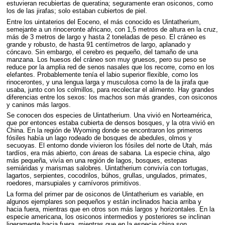
estuvieran recubiertas de queratina; seguramente eran osiconos, como
los de las jirafas; solo estaban cubiertos de piel.
Entre los uintaterios del Eoceno, el más conocido es Uintatherium,
semejante a un rinoceronte africano, con 1,5 metros de altura en la cruz,
más de 3 metros de largo y hasta 2 toneladas de peso. El cráneo es
grande y robusto, de hasta 91 centímetros de largo, aplanado y
cóncavo. Sin embargo, el cerebro es pequeño, del tamaño de una
manzana. Los huesos del cráneo son muy gruesos, pero su peso se
reduce por la amplia red de senos nasales que los recorre, como en los
elefantes. Probablemente tenía el labio superior flexible, como los
rinocerontes, y una lengua larga y musculosa como la de la jirafa que
usaba, junto con los colmillos, para recolectar el alimento. Hay grandes
diferencias entre los sexos: los machos son más grandes, con osiconos
y caninos más largos.
Se conocen dos especies de Uintatherium. Una vivió en Norteamérica,
que por entonces estaba cubierta de densos bosques, y la otra vivió en
China. En la región de Wyoming donde se encontraron los primeros
fósiles había un lago rodeado de bosques de abedules, olmos y
secuoyas. El entorno donde vivieron los fósiles del norte de Utah, más
tardíos, era más abierto, con áreas de sabana. La especie china, algo
más pequeña, vivía en una región de lagos, bosques, estepas
semiáridas y marismas salobres. Uintatherium convivía con tortugas,
lagartos, serpientes, cocodrilos, búhos, grullas, ungulados, primates,
roedores, marsupiales y carnívoros primitivos.
La forma del primer par de osiconos de Uintatherium es variable, en
algunos ejemplares son pequeños y están inclinados hacia arriba y
hacia fuera, mientras que en otros son más largos y horizontales. En la
especie americana, los osiconos intermedios y posteriores se inclinan
ligeramente hacia fuera, mientras que en la especie china son