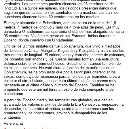
verticales. Los posteriores pueden alcanzar los 25 centímetros de
longitud. En algunos ejemplares, los osiconos presentan daños que
sugieren que se usaban en los combates entre machos. Los caninos
superiores alcanzan hasta 30 centímetros en los machos.
El mayor uintaterio fue Eobasileus, con una altura en la cruz de 1,8
metros, 4 metros de longitud y más de 4 toneladas de peso. Era muy
parecido a Uintatherium, aunque tenía el cráneo más alargado, de hasta
95 centímetros. Vivió en el oeste de los Estados Unidos durante el
Eoceno, donde convivió con Uintatherium.
Uno de los últimos uintaterios fue Gobiatherium, que vivió a mediados
del Eoceno en China, Mongolia, Kirguistán y Kazajistán y alcanzaba los
tres metros de longitud. El cráneo, largo y estrecho, carece de osiconos;
los pómulos son anchos y los huesos nasales forman una estructura
esférica sobre el extremo del hocico. Gobiatherium carece también de
colmillos superiores. No está clara la función del extraño hocico de
Gobiatherium, se ha propuesto que podía servir para diferenciar los
sexos, como caja de resonancia para amplificar sus bramidos, o para
calentar el aire inhalado, aunque esta última función no parece muy
necesaria en el clima cálido y húmedo del Eoceno. También se ha
propuesto que este animal tenía un estilo de vida semejante al del
hipopótamo.
A partir del Eoceno medio, las temperaturas globales, que habían
alcanzado los valores máximos de toda la Era Cenozoica, empezaron a
descender; este cambio climático, unido a la competencia con los
brontoterios y los rinocerontes, provocó la desaparición de los
uintaterios
Referencias