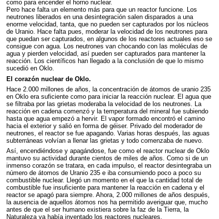
como para encender el horno nuclear.
Pero hace falta un elemento más para que un reactor funcione. Los
neutrones liberados en una desintegración salen disparados a una
enorme velocidad, tanta, que no pueden ser capturados por los núcleos
de Uranio. Hace falta pues, moderar la velocidad de los neutrones para
que puedan ser capturados, en algunos de los reactores actuales eso se
consigue con agua. Los neutrones van chocando con las moléculas de
agua y pierden velocidad, así pueden ser capturados para mantener la
reacción. Los científicos han llegado a la conclusión de que lo mismo
sucedió en Oklo.
El corazón nuclear de Oklo.
Hace 2.000 millones de años, la concentración de átomos de uranio 235
en Oklo era suficiente como para iniciar la reacción nuclear. El agua que
se filtraba por las grietas moderaba la velocidad de los neutrones. La
reacción en cadena comenzó y la temperatura del mineral fue subiendo
hasta que agua empezó a hervir. El vapor formado encontró el camino
hacia el exterior y salió en forma de géiser. Privado del moderador de
neutrones, el reactor se fue apagando. Varias horas después, las aguas
subterráneas volvían a llenar las grietas y todo comenzaba de nuevo.
Así, encendiéndose y apagándose, fue como el reactor nuclear de Oklo
mantuvo su actividad durante cientos de miles de años. Como si de un
inmenso corazón se tratara, en cada impulso, el reactor desintegraba un
número de átomos de Uranio 235 e iba consumiendo poco a poco su
combustible nuclear. Llegó un momento en el que la cantidad total de
combustible fue insuficiente para mantener la reacción en cadena y el
reactor se apagó para siempre. Ahora, 2.000 millones de años después,
la ausencia de aquellos átomos nos ha permitido averiguar que, mucho
antes de que el ser humano existiera sobre la faz de la Tierra, la
Naturaleza ya había inventado los reactores nucleares.