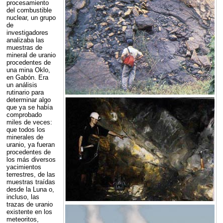
procesamiento
del combustible
nuclear, un grupo
de
investigadores
analizaba las
muestras de
mineral de uranio
procedentes de
una mina Oklo,
en Gabón. Era
un análisis
rutinario para
determinar algo
que ya se había
comprobado
miles de veces:
que todos los
minerales de
uranio, ya fueran
procedentes de
los más diversos
yacimientos
terrestres, de las
muestras traídas
desde la Luna o,
incluso, las
trazas de uranio
existente en los
meteoritos,