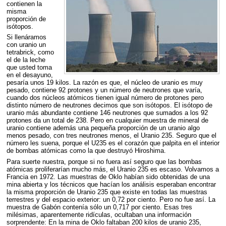
contienen la
misma
proporción de
isótopos.
Si llenáramos
con uranio un
tetrabrick, como
el de la leche
que usted toma
en el desayuno,
pesaría unos 19 kilos. La razón es que, el núcleo de uranio es muy
pesado, contiene 92 protones y un número de neutrones que varía,
cuando dos núcleos atómicos tienen igual número de protones pero
distinto número de neutrones decimos que son isótopos. El isótopo de
uranio más abundante contiene 146 neutrones que sumados a los 92
protones da un total de 238. Pero en cualquier muestra de mineral de
uranio contiene además una pequeña proporción de un uranio algo
menos pesado, con tres neutrones menos, el Uranio 235. Seguro que el
número les suena, porque el U235 es el corazón que palpita en el interior
de bombas atómicas como la que destruyó Hiroshima.
Para suerte nuestra, porque si no fuera así seguro que las bombas
atómicas proliferarían mucho más, el Uranio 235 es escaso. Volvamos a
Francia en 1972. Las muestras de Oklo habían sido obtenidas de una
mina abierta y los técnicos que hacían los análisis esperaban encontrar
la misma proporción de Uranio 235 que existe en todas las muestras
terrestres y del espacio exterior: un 0,72 por ciento. Pero no fue así. La
muestra de Gabón contenía sólo un 0,717 por ciento. Esas tres
milésimas, aparentemente ridículas, ocultaban una información
sorprendente: En la mina de Oklo faltaban 200 kilos de uranio 235,