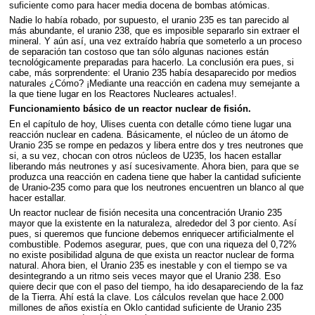
suficiente como para hacer media docena de bombas atómicas.
Nadie lo había robado, por supuesto, el uranio 235 es tan parecido al
más abundante, el uranio 238, que es imposible separarlo sin extraer el
mineral. Y aún así, una vez extraído habría que someterlo a un proceso
de separación tan costoso que tan sólo algunas naciones están
tecnológicamente preparadas para hacerlo. La conclusión era pues, si
cabe, más sorprendente: el Uranio 235 había desaparecido por medios
naturales ¿Cómo? ¡Mediante una reacción en cadena muy semejante a
la que tiene lugar en los Reactores Nucleares actuales!.
Funcionamiento básico de un reactor nuclear de fisión.
En el capítulo de hoy, Ulises cuenta con detalle cómo tiene lugar una
reacción nuclear en cadena. Básicamente, el núcleo de un átomo de
Uranio 235 se rompe en pedazos y libera entre dos y tres neutrones que
si, a su vez, chocan con otros núcleos de U235, los hacen estallar
liberando más neutrones y así sucesivamente. Ahora bien, para que se
produzca una reacción en cadena tiene que haber la cantidad suficiente
de Uranio-235 como para que los neutrones encuentren un blanco al que
hacer estallar.
Un reactor nuclear de fisión necesita una concentración Uranio 235
mayor que la existente en la naturaleza, alrededor del 3 por ciento. Así
pues, si queremos que funcione debemos enriquecer artificialmente el
combustible. Podemos asegurar, pues, que con una riqueza del 0,72%
no existe posibilidad alguna de que exista un reactor nuclear de forma
natural. Ahora bien, el Uranio 235 es inestable y con el tiempo se va
desintegrando a un ritmo seis veces mayor que el Uranio 238. Eso
quiere decir que con el paso del tiempo, ha ido desapareciendo de la faz
de la Tierra. Ahí está la clave. Los cálculos revelan que hace 2.000
millones de años existía en Oklo cantidad suficiente de Uranio 235