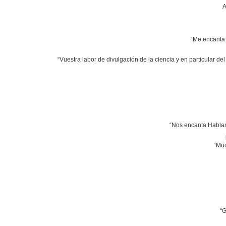
A
“Me encanta 
“Vuestra labor de divulgación de la ciencia y en particular 
“Nos encanta Habland
“Muc
“G