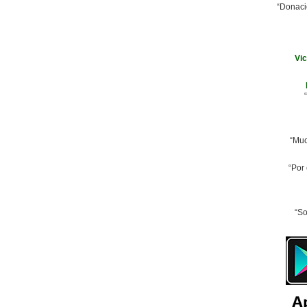
“Donaci
Vi
“Muc
“Por
“So