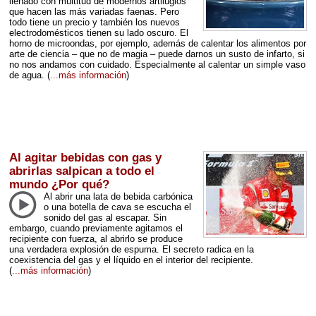
llenado con multitud de modernos artilugios
que hacen las más variadas faenas. Pero
todo tiene un precio y también los nuevos
electrodomésticos tienen su lado oscuro. El
horno de microondas, por ejemplo, además de calentar los alimentos por
arte de ciencia – que no de magia – puede darnos un susto de infarto, si
no nos andamos con cuidado. Especialmente al calentar un simple vaso
de agua.
(
...más información
)
Al agitar bebidas con gas y
abrirlas salpican a todo el
mundo ¿Por qué?
Al abrir una lata de bebida carbónica
o una botella de cava se escucha el
sonido del gas al escapar. Sin
embargo, cuando previamente agitamos el
recipiente con fuerza, al abrirlo se produce
una verdadera explosión de espuma. El secreto radica en la
coexistencia del gas y el líquido en el interior del recipiente.
(
...más información
)