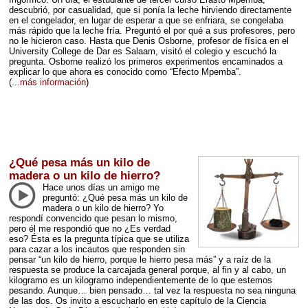
descubrió, por casualidad, que si ponía la leche hirviendo directamente
en el congelador, en lugar de esperar a que se enfriara, se congelaba
más rápido que la leche fría. Preguntó el por qué a sus profesores, pero
no le hicieron caso. Hasta que Denis Osborne, profesor de física en el
University College de Dar es Salaam, visitó el colegio y escuchó la
pregunta. Osborne realizó los primeros experimentos encaminados a
explicar lo que ahora es conocido como “Efecto Mpemba”.
(
...más información
)
¿Qué pesa más un kilo de
madera o un kilo de hierro?
Hace unos días un amigo me
preguntó: ¿Qué pesa más un kilo de
madera o un kilo de hierro? Yo
respondí convencido que pesan lo mismo,
pero él me respondió que no ¿Es verdad
eso? Ésta es la pregunta típica que se utiliza
para cazar a los incautos que responden sin
pensar “un kilo de hierro, porque le hierro pesa más” y a raíz de la
respuesta se produce la carcajada general porque, al fin y al cabo, un
kilogramo es un kilogramo independientemente de lo que estemos
pesando. Aunque… bien pensado… tal vez la respuesta no sea ninguna
de las dos. Os invito a escucharlo en este capítulo de la Ciencia