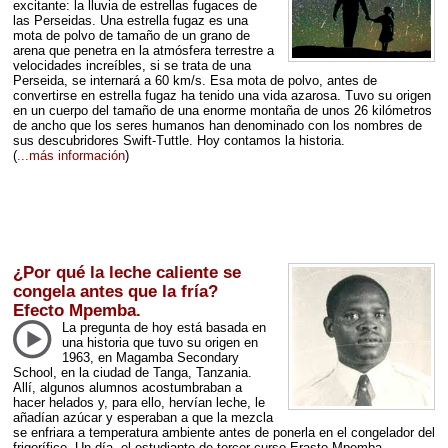
excitante: la lluvia de estrellas fugaces de
las Perseidas. Una estrella fugaz es una
mota de polvo de tamaño de un grano de
arena que penetra en la atmósfera terrestre a
velocidades increíbles, si se trata de una
Perseida, se internará a 60 km/s. Esa mota de polvo, antes de
convertirse en estrella fugaz ha tenido una vida azarosa. Tuvo su origen
en un cuerpo del tamaño de una enorme montaña de unos 26 kilómetros
de ancho que los seres humanos han denominado con los nombres de
sus descubridores Swift-Tuttle. Hoy contamos la historia.
(
...más información
)
¿Por qué la leche caliente se
congela antes que la fría?
Efecto Mpemba.
La pregunta de hoy está basada en
una historia que tuvo su origen en
1963, en Magamba Secondary
School, en la ciudad de Tanga, Tanzania.
Allí, algunos alumnos acostumbraban a
hacer helados y, para ello, hervían leche, le
añadían azúcar y esperaban a que la mezcla
se enfriara a temperatura ambiente antes de ponerla en el congelador del
frigorífico. Un día, el estudiante de tercer curso Erasto Mpemba,