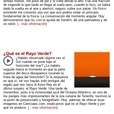
ambas manos, me puse de pie y lo solté desde lo alto. Fue una fracción
de segundo lo que tardó en llegar al suelo pero, cuando lo hizo, se había
dado la vuelta en el aire y aterrizó, seguro, sobre sus patas. Un físico
eminente me comentó una vez que eso podría violar un principio
fundamental de la física: La conservación del momento angular. Hoy
demostramos que no, con la ayuda de Serafín, de una patinadora y de
un ratón.
(
...más información
)
¿Qué es el Rayo Verde?
¿Habéis observado alguna vez el
Sol cuando se pone bajo el
horizonte del mar? ¿Lo habéis
seguido hasta el momento en que la parte
superior del disco desaparece rozando la
línea de agua del horizonte? Si la respuesta
es que sí, tal vez hayáis sido testigos del
regalo que nos hace el Astro Rey en el
último suspiro: el Rayo Verde. Una tarde de
noviembre, junto a la inmensidad azul del Océano Atlántico, en uno de
los parajes más impresionantes de la isla canaria de Tenerife, tuvimos la
ocasión de presenciarlo y fotografiarlo. Hoy, además de ofrecer esas
imágenes en Cienciaes.com, explicamos qué es el Rayo Verde y por
qué se produce.
(
...más información
)