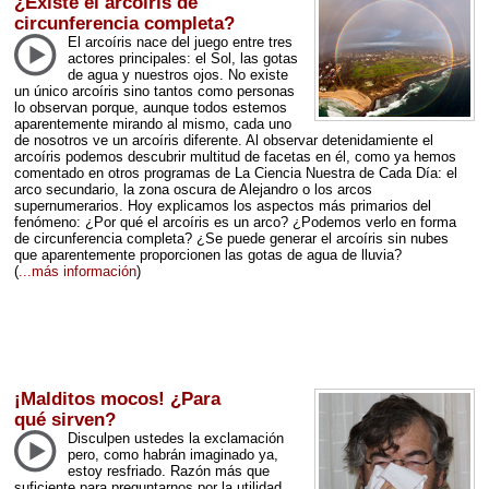
¿Existe el arcoíris de
circunferencia completa?
El arcoíris nace del juego entre tres
actores principales: el Sol, las gotas
de agua y nuestros ojos. No existe
un único arcoíris sino tantos como personas
lo observan porque, aunque todos estemos
aparentemente mirando al mismo, cada uno
de nosotros ve un arcoíris diferente. Al observar detenidamiente el
arcoíris podemos descubrir multitud de facetas en él, como ya hemos
comentado en otros programas de La Ciencia Nuestra de Cada Día: el
arco secundario, la zona oscura de Alejandro o los arcos
supernumerarios. Hoy explicamos los aspectos más primarios del
fenómeno: ¿Por qué el arcoíris es un arco? ¿Podemos verlo en forma
de circunferencia completa? ¿Se puede generar el arcoíris sin nubes
que aparentemente proporcionen las gotas de agua de lluvia?
(
...más información
)
¡Malditos mocos! ¿Para
qué sirven?
Disculpen ustedes la exclamación
pero, como habrán imaginado ya,
estoy resfriado. Razón más que
suficiente para preguntarnos por la utilidad