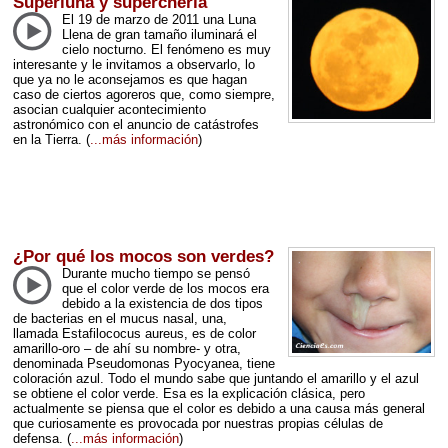
Superluna y superchería
El 19 de marzo de 2011 una Luna
Llena de gran tamaño iluminará el
cielo nocturno. El fenómeno es muy
interesante y le invitamos a observarlo, lo
que ya no le aconsejamos es que hagan
caso de ciertos agoreros que, como siempre,
asocian cualquier acontecimiento
astronómico con el anuncio de catástrofes
en la Tierra.
(
...más información
)
¿Por qué los mocos son verdes?
Durante mucho tiempo se pensó
que el color verde de los mocos era
debido a la existencia de dos tipos
de bacterias en el mucus nasal, una,
llamada Estafilococus aureus, es de color
amarillo-oro – de ahí su nombre- y otra,
denominada Pseudomonas Pyocyanea, tiene
coloración azul. Todo el mundo sabe que juntando el amarillo y el azul
se obtiene el color verde. Esa es la explicación clásica, pero
actualmente se piensa que el color es debido a una causa más general
que curiosamente es provocada por nuestras propias células de
defensa.
(
...más información
)