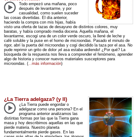
Todo empezó una mañana, poco
después de levantarme, y por
casualidad, como suelen suceder
las cosas divertidas. El día anterior,
haciendo la compra con mis hijas, había
visto una oferta de tazas de desayuno de distintos colores, muy
baratas, y había comprado media docena. Aquella mañana, el
levantarme, escogí una de un color verde oscuro, la llené de leche y
café soluble y la puse en el horno de microondas. Pasado el minuto de
rigor, abrí la puerta del microondas y cogí decidido la taza por el asa. No
pude reprimir un grito de dolor ¡el asa estaba ardiendo! ¿Por qué? La
búsqueda de la respuesta nos lleva a comprender el fenómeno, aprender
algo de historia y conocer nuevos materiales susceptores para
microondas.
(
...más información
)
¿La Tierra adelgaza? (y II)
¿La Tierra puede engordar o
adelgazar como una persona? En el
programa anterior analizamos las
distintas formas por las que la Tierra gana
masa y hoy describimos aquellas en las que
pierde materia. Nuestro planeta
fundamentalmente pierde gases. En las
capas más altas de la atmósfera, los átomos