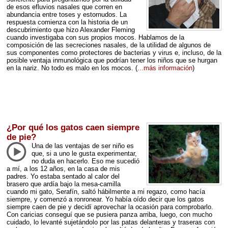
de esos efluvios nasales que corren en
abundancia entre toses y estornudos. La
respuesta comienza con la historia de un
descubrimiento que hizo Alexander Fleming
cuando investigaba con sus propios mocos. Hablamos de la
composición de las secreciones nasales, de la utilidad de algunos de
sus componentes como protectores de bacterias y virus e, incluso, de la
posible ventaja inmunológica que podrían tener los niños que se hurgan
en la nariz. No todo es malo en los mocos.
(
...más información
)
¿Por qué los gatos caen siempre
de pie?
Una de las ventajas de ser niño es
que, si a uno le gusta experimentar,
no duda en hacerlo. Eso me sucedió
a mí, a los 12 años, en la casa de mis
padres. Yo estaba sentado al calor del
brasero que ardía bajo la mesa-camilla
cuando mi gato, Serafín, saltó hábilmente a mi regazo, como hacía
siempre, y comenzó a ronronear. Yo había oído decir que los gatos
siempre caen de pie y decidí aprovechar la ocasión para comprobarlo.
Con caricias conseguí que se pusiera panza arriba, luego, con mucho
cuidado, lo levanté sujetándolo por las patas delanteras y traseras con