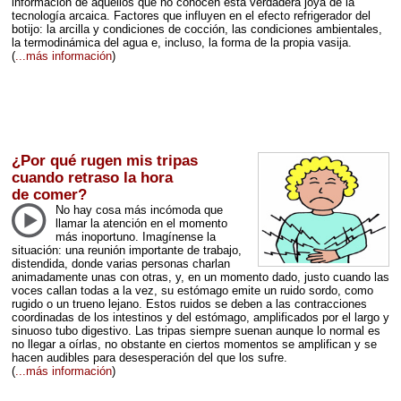
información de aquellos que no conocen esta verdadera joya de la
tecnología arcaica. Factores que influyen en el efecto refrigerador del
botijo: la arcilla y condiciones de cocción, las condiciones ambientales,
la termodinámica del agua e, incluso, la forma de la propia vasija.
(
...más información
)
¿Por qué rugen mis tripas
cuando retraso la hora
de comer?
No hay cosa más incómoda que
llamar la atención en el momento
más inoportuno. Imagínense la
situación: una reunión importante de trabajo,
distendida, donde varias personas charlan
animadamente unas con otras, y, en un momento dado, justo cuando las
voces callan todas a la vez, su estómago emite un ruido sordo, como
rugido o un trueno lejano. Estos ruidos se deben a las contracciones
coordinadas de los intestinos y del estómago, amplificados por el largo y
sinuoso tubo digestivo. Las tripas siempre suenan aunque lo normal es
no llegar a oírlas, no obstante en ciertos momentos se amplifican y se
hacen audibles para desesperación del que los sufre.
(
...más información
)