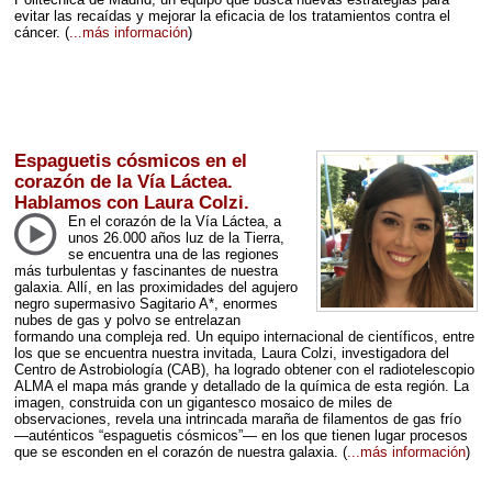
evitar las recaídas y mejorar la eficacia de los tratamientos contra el
cáncer.
(
...más información
)
Espaguetis cósmicos en el
corazón de la Vía Láctea.
Hablamos con Laura Colzi.
En el corazón de la Vía Láctea, a
unos 26.000 años luz de la Tierra,
se encuentra una de las regiones
más turbulentas y fascinantes de nuestra
galaxia. Allí, en las proximidades del agujero
negro supermasivo Sagitario A*, enormes
nubes de gas y polvo se entrelazan
formando una compleja red. Un equipo internacional de científicos, entre
los que se encuentra nuestra invitada, Laura Colzi, investigadora del
Centro de Astrobiología (
CAB
), ha logrado obtener con el radiotelescopio
ALMA
el mapa más grande y detallado de la química de esta región. La
imagen, construida con un gigantesco mosaico de miles de
observaciones, revela una intrincada maraña de filamentos de gas frío
—auténticos “espaguetis cósmicos”— en los que tienen lugar procesos
que se esconden en el corazón de nuestra galaxia.
(
...más información
)