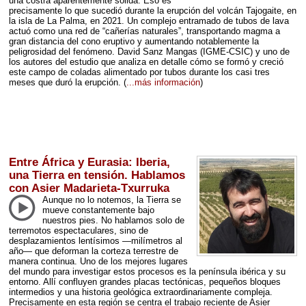
una costra aparentemente sólida. Eso es
precisamente lo que sucedió durante la erupción del volcán Tajogaite, en
la isla de La Palma, en 2021. Un complejo entramado de tubos de lava
actuó como una red de “cañerías naturales”, transportando magma a
gran distancia del cono eruptivo y aumentando notablemente la
peligrosidad del fenómeno. David Sanz Mangas (
IGME
-
CSIC
) y uno de
los autores del estudio que analiza en detalle cómo se formó y creció
este campo de coladas alimentado por tubos durante los casi tres
meses que duró la erupción.
(
...más información
)
Entre África y Eurasia: Iberia,
una Tierra en tensión. Hablamos
con Asier Madarieta-Txurruka
Aunque no lo notemos, la Tierra se
mueve constantemente bajo
nuestros pies. No hablamos solo de
terremotos espectaculares, sino de
desplazamientos lentísimos —milímetros al
año— que deforman la corteza terrestre de
manera continua. Uno de los mejores lugares
del mundo para investigar estos procesos es la península ibérica y su
entorno. Allí confluyen grandes placas tectónicas, pequeños bloques
intermedios y una historia geológica extraordinariamente compleja.
Precisamente en esta región se centra el trabajo reciente de Asier