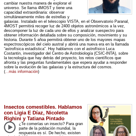
cambiar nuestra manera de explorar el
universo. Se llama 4MOST y tiene una
capacidad extraordinaria: observar
simultáneamente miles de estrellas y
galaxias. Instalado en el telescopio
VISTA
, en el Observatorio Paranal,
4MOST permitirá recoger luz de 2400 objetos astronómicos a la vez,
descomponer la luz de cada uno de ellos y analizar suespectro para
obtener información detallada sobre su composición, movimiento y su
historia. Durante 5 añoa permitirá obtener uno de los mayores mapas
espectroscópicos del cielo austral y abrirá una nueva era en la llamada
“astrofísica estadística”. Hoy hablamos con el astrofísico Luca
Costantin, investigador del Centro de Astrobiología (
CSIC
-
INTA
), sobre
la tecnología que hay detrás del proyecto, los retos científicos que
afronta y las preguntas fundamentales que espera ayudar a responder
sobre la evolución de las galaxias y la estructura del cosmos.
(
...más información
)
Insectos comestibles. Hablamos
con Ligia E Díaz, Nicoletta
Righini y Tatiana Pintado
¿Te comerías un insecto? Para gran
parte de la población mundial, la
respuesta es sí. De hecho, existen