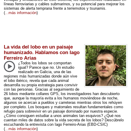
líneas ferroviarias y cables submarinos, y su potencial para mejorar los
sistemas de alerta temprana frente a terremotos y tsunamis.
(
...más información
)
La vida del lobo en un paisaje
humanizado. Hablamos con Iago
Ferreiro Arias
¿Todos los lobos se comportan
igual? Parece que no. Un estudio
realizado en Galicia, una de las
regiones más humanizadas donde aún vive
el lobo ibérico, revela que cada animal
desarrolla su propia estrategia para convivir
con las personas. Gracias al seguimiento de
26 lobos mediante collares
GPS
, los investigadores han descubierto
que, aunque la mayoría evita a los humanos moviéndose de noche,
algunos se acercan a pueblos y carreteras mientras otros los rehúyen
por completo. Los bosques y matorrales resultan fundamentales como
refugio para sobrevivir en un paisaje dominado por nuestra especie.
¿Cómo consiguen estudiar a unos animales tan esquivos? ¿Qué nos
cuentan miles de datos sobre la vida secreta de los lobos? Descúbrelo
escuchando la entrevista con Iago Ferreiro-Arias (
EBD
-
CSIC
)
(
...más información
)