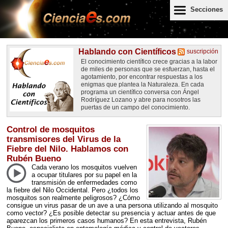
Secciones
Hablando con Científicos
suscripción
El conocimiento científico crece gracias a la labor
de miles de personas que se esfuerzan, hasta el
agotamiento, por encontrar respuestas a los
enigmas que plantea la Naturaleza. En cada
programa un científico conversa con Ángel
Rodríguez Lozano y abre para nosotros las
puertas de un campo del conocimiento.
Control de mosquitos
transmisores del Virus de la
Fiebre del Nilo. Hablamos con
Rubén Bueno
Cada verano los mosquitos vuelven
a ocupar titulares por su papel en la
transmisión de enfermedades como
la fiebre del Nilo Occidental. Pero ¿todos los
mosquitos son realmente peligrosos? ¿Cómo
consigue un virus pasar de un ave a una persona utilizando al mosquito
como vector? ¿Es posible detectar su presencia y actuar antes de que
aparezcan los primeros casos humanos? En esta entrevista, Rubén