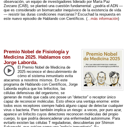
observación, un equipo de investigadores liderado por María Paz
Zorzano (
CAB
), se planteó una cuestión fundamental: ¿podría el
ADN
—
que es considerado un biomarcador inequívoco de la existencia de vida
— resistir las duras condiciones marcianas? Escuchad la respuesta en
este nuevo episodio de Hablando con Científicos.
(
...más información
)
Premio Nobel de Fisiología y
Medicina 2025. Hablamos con
Jorge Laborda.
El Premio Nobel de Medicina de
2025 reconoce el descubrimiento de
cómo el sistema inmunitario evita
atacarnos a nosotros mismos. En este
programa de Hablando con Científicos, Jorge
Laborda explica que los linfocitos, las
células defensivas del organismo, se
generan de modo que cada uno posee un “detector” o receptor único
capaz de reconocer moléculas. Esto ofrece una ventaja enorme: entre
todos esos receptores siempre habrá alguno capaz de detectar cualquier
virus o bacteria. Pero también implica un riesgo: a veces, por puro azar,
aparece un linfocito cuyos detectores reconocen moléculas del propio
cuerpo, lo que podría desencadenar una enfermedad autoinmune. Para
evitarlo existen las células T reguladoras, descubiertas por Shimon
Sakaguchi, que actúan como una “policía inmunitaria”. Su