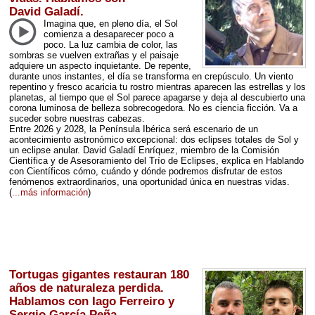
David Galadí.
Imagina que, en pleno día, el Sol
comienza a desaparecer poco a
poco. La luz cambia de color, las
sombras se vuelven extrañas y el paisaje
adquiere un aspecto inquietante. De repente,
durante unos instantes, el día se transforma en crepúsculo. Un viento
repentino y fresco acaricia tu rostro mientras aparecen las estrellas y los
planetas, al tiempo que el Sol parece apagarse y deja al descubierto una
corona luminosa de belleza sobrecogedora. No es ciencia ficción. Va a
suceder sobre nuestras cabezas.
Entre 2026 y 2028, la Península Ibérica será escenario de un
acontecimiento astronómico excepcional: dos eclipses totales de Sol y
un eclipse anular. David Galadí Enríquez, miembro de la Comisión
Científica y de Asesoramiento del Trío de Eclipses, explica en Hablando
con Científicos cómo, cuándo y dónde podremos disfrutar de estos
fenómenos extraordinarios, una oportunidad única en nuestras vidas.
(
...más información
)
Tortugas gigantes restauran 180
años de naturaleza perdida.
Hablamos con Iago Ferreiro y
Sergio García Peña