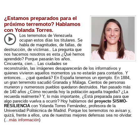
¿Estamos preparados para el
próximo terremoto? Hablamos
con Yolanda Torres.
Los terremotos de Venezuela
ocupan estos días los titulares. Se
habla de magnitudes, de fallas, de
destrucción, de víctimas.. La pregunta que
nos hacemos nosotros es esta ¿Qué hemos
aprendido? Porque pasarán los años.
Cincuenta, cien… Las ciudades se
reconstruirán, las imágenes desaparecerán de los informativos y
quienes vivieron aquellos momentos ya no estarán para contarlos. Y
entonces… ¿qué quedará? En España tenemos un ejemplo. En 1884,
un gran terremoto sacudió Granada y Málaga. Cientos de personas
murieron y numerosos pueblos quedaron destruidos. Han pasado más
de 140 años ¿Cómo recuerda hoy la población aquella tragedia? ¿La
recuerda realmente? Y, lo más importante, ¿Está preparada para que
algo parecido vuelva a ocurrir? Hoy hablamos del
proyecto
SISMO
-
RESILIENCIA
con Yolanda Torres Fernández, profesora de la
Universidad Politécnica de Madrid. Porque los terremotos no avisan y,
quizá, frente a ellos, una de nuestras mejores defensas sea no olvidar.
(
...más información
)