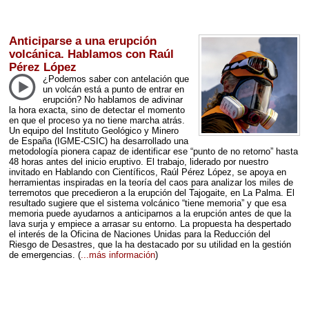
Anticiparse a una erupción
volcánica. Hablamos con Raúl
Pérez López
¿Podemos saber con antelación que
un volcán está a punto de entrar en
erupción? No hablamos de adivinar
la hora exacta, sino de detectar el momento
en que el proceso ya no tiene marcha atrás.
Un equipo del Instituto Geológico y Minero
de España (
IGME
-
CSIC
) ha desarrollado una
metodología pionera capaz de identificar ese “punto de no retorno” hasta
48 horas antes del inicio eruptivo. El trabajo, liderado por nuestro
invitado en Hablando con Científicos, Raúl Pérez López, se apoya en
herramientas inspiradas en la teoría del caos para analizar los miles de
terremotos que precedieron a la erupción del Tajogaite, en La Palma. El
resultado sugiere que el sistema volcánico “tiene memoria” y que esa
memoria puede ayudarnos a anticiparnos a la erupción antes de que la
lava surja y empiece a arrasar su entorno. La propuesta ha despertado
el interés de la Oficina de Naciones Unidas para la Reducción del
Riesgo de Desastres, que la ha destacado por su utilidad en la gestión
de emergencias.
(
...más información
)