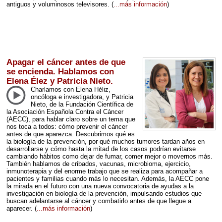
antiguos y voluminosos televisores.
(
...más información
)
Apagar el cáncer antes de que
se encienda. Hablamos con
Elena Élez y Patricia Nieto.
Charlamos con Elena Héliz,
oncóloga e investigadora, y Patricia
Nieto, de la Fundación Científica de
la Asociación Española Contra el Cáncer
(
AECC
), para hablar claro sobre un tema que
nos toca a todos: cómo prevenir el cáncer
antes de que aparezca. Descubrimos qué es
la biología de la prevención, por qué muchos tumores tardan años en
desarrollarse y cómo hasta la mitad de los casos podrían evitarse
cambiando hábitos como dejar de fumar, comer mejor o movernos más.
También hablamos de cribados, vacunas, microbioma, ejercicio,
inmunoterapia y del enorme trabajo que se realiza para acompañar a
pacientes y familias cuando más lo necesitan. Además, la
AECC
pone
la mirada en el futuro con una nueva convocatoria de ayudas a la
investigación en biología de la prevención, impulsando estudios que
buscan adelantarse al cáncer y combatirlo antes de que llegue a
aparecer.
(
...más información
)