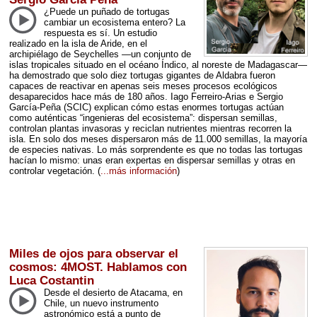
¿Puede un puñado de tortugas
cambiar un ecosistema entero? La
respuesta es sí. Un estudio
realizado en la isla de Aride, en el
archipiélago de Seychelles —un conjunto de
islas tropicales situado en el océano Índico, al noreste de Madagascar—
ha demostrado que solo diez tortugas gigantes de Aldabra fueron
capaces de reactivar en apenas seis meses procesos ecológicos
desaparecidos hace más de 180 años. Iago Ferreiro-Arias e Sergio
García-Peña (
SCIC
) explican cómo estas enormes tortugas actúan
como auténticas “ingenieras del ecosistema”: dispersan semillas,
controlan plantas invasoras y reciclan nutrientes mientras recorren la
isla. En solo dos meses dispersaron más de 11.000 semillas, la mayoría
de especies nativas. Lo más sorprendente es que no todas las tortugas
hacían lo mismo: unas eran expertas en dispersar semillas y otras en
controlar vegetación.
(
...más información
)
Miles de ojos para observar el
cosmos: 4MOST. Hablamos con
Luca Costantin
Desde el desierto de Atacama, en
Chile, un nuevo instrumento
astronómico está a punto de