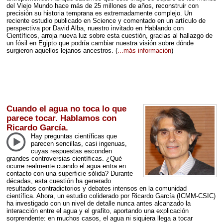
del Viejo Mundo hace más de 25 millones de años, reconstruir con
precisión su historia temprana es extremadamente complejo. Un
reciente estudio publicado en Science y comentado en un artículo de
perspectiva por David Alba, nuestro invitado en Hablando con
Científicos, arroja nueva luz sobre esta cuestión, gracias al hallazgo de
un fósil en Egipto que podría cambiar nuestra visión sobre dónde
surgieron aquellos lejanos ancestros.
(
...más información
)
Cuando el agua no toca lo que
parece tocar. Hablamos con
Ricardo García.
Hay preguntas científicas que
parecen sencillas, casi ingenuas,
cuyas respuestas esconden
grandes controversias científicas. ¿Qué
ocurre realmente cuando el agua entra en
contacto con una superficie sólida? Durante
décadas, esta cuestión ha generado
resultados contradictorios y debates intensos en la comunidad
científica. Ahora, un estudio coliderado por Ricardo García (
ICMM
-
CSIC
)
ha investigado con un nivel de detalle nunca antes alcanzado la
interacción entre el agua y el grafito, aportando una explicación
sorprendente: en muchos casos, el agua ni siquiera llega a tocar