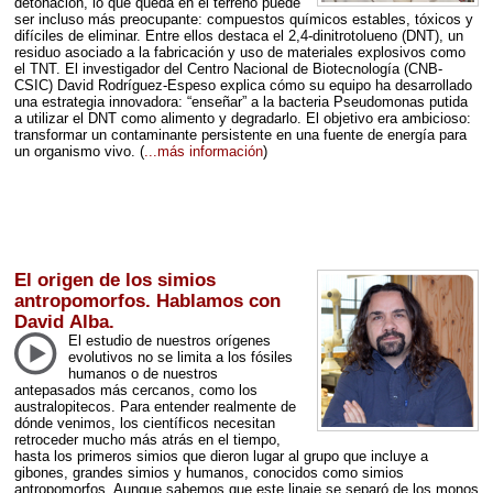
detonación, lo que queda en el terreno puede
ser incluso más preocupante: compuestos químicos estables, tóxicos y
difíciles de eliminar. Entre ellos destaca el 2,4-dinitrotolueno (
DNT
), un
residuo asociado a la fabricación y uso de materiales explosivos como
el
TNT
. El investigador del Centro Nacional de Biotecnología (
CNB
-
CSIC
) David Rodríguez-Espeso explica cómo su equipo ha desarrollado
una estrategia innovadora: “enseñar” a la bacteria Pseudomonas putida
a utilizar el
DNT
como alimento y degradarlo. El objetivo era ambicioso:
transformar un contaminante persistente en una fuente de energía para
un organismo vivo.
(
...más información
)
El origen de los simios
antropomorfos. Hablamos con
David Alba.
El estudio de nuestros orígenes
evolutivos no se limita a los fósiles
humanos o de nuestros
antepasados más cercanos, como los
australopitecos. Para entender realmente de
dónde venimos, los científicos necesitan
retroceder mucho más atrás en el tiempo,
hasta los primeros simios que dieron lugar al grupo que incluye a
gibones, grandes simios y humanos, conocidos como simios
antropomorfos. Aunque sabemos que este linaje se separó de los monos