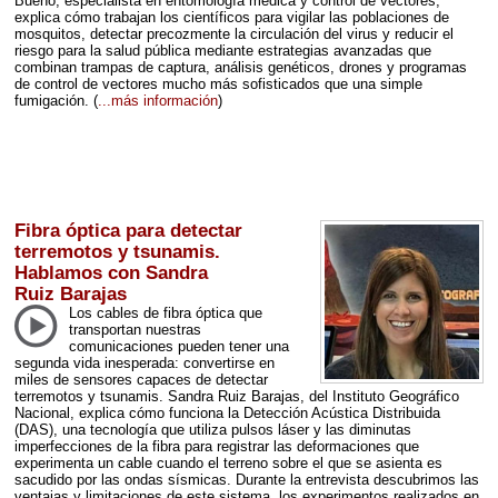
Bueno, especialista en entomología médica y control de vectores,
explica cómo trabajan los científicos para vigilar las poblaciones de
mosquitos, detectar precozmente la circulación del virus y reducir el
riesgo para la salud pública mediante estrategias avanzadas que
combinan trampas de captura, análisis genéticos, drones y programas
de control de vectores mucho más sofisticados que una simple
fumigación.
(
...más información
)
Fibra óptica para detectar
terremotos y tsunamis.
Hablamos con Sandra
Ruiz Barajas
Los cables de fibra óptica que
transportan nuestras
comunicaciones pueden tener una
segunda vida inesperada: convertirse en
miles de sensores capaces de detectar
terremotos y tsunamis. Sandra Ruiz Barajas, del Instituto Geográfico
Nacional, explica cómo funciona la Detección Acústica Distribuida
(
DAS
), una tecnología que utiliza pulsos láser y las diminutas
imperfecciones de la fibra para registrar las deformaciones que
experimenta un cable cuando el terreno sobre el que se asienta es
sacudido por las ondas sísmicas. Durante la entrevista descubrimos las
ventajas y limitaciones de este sistema, los experimentos realizados en