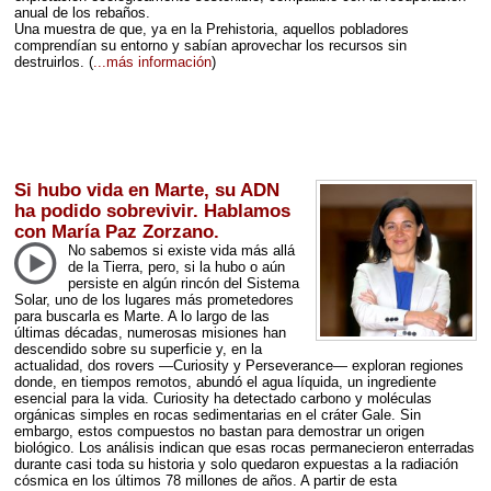
anual de los rebaños.
Una muestra de que, ya en la Prehistoria, aquellos pobladores
comprendían su entorno y sabían aprovechar los recursos sin
destruirlos.
(
...más información
)
Si hubo vida en Marte, su ADN
ha podido sobrevivir. Hablamos
con María Paz Zorzano.
No sabemos si existe vida más allá
de la Tierra, pero, si la hubo o aún
persiste en algún rincón del Sistema
Solar, uno de los lugares más prometedores
para buscarla es Marte. A lo largo de las
últimas décadas, numerosas misiones han
descendido sobre su superficie y, en la
actualidad, dos rovers —Curiosity y Perseverance— exploran regiones
donde, en tiempos remotos, abundó el agua líquida, un ingrediente
esencial para la vida. Curiosity ha detectado carbono y moléculas
orgánicas simples en rocas sedimentarias en el cráter Gale. Sin
embargo, estos compuestos no bastan para demostrar un origen
biológico. Los análisis indican que esas rocas permanecieron enterradas
durante casi toda su historia y solo quedaron expuestas a la radiación
cósmica en los últimos 78 millones de años. A partir de esta