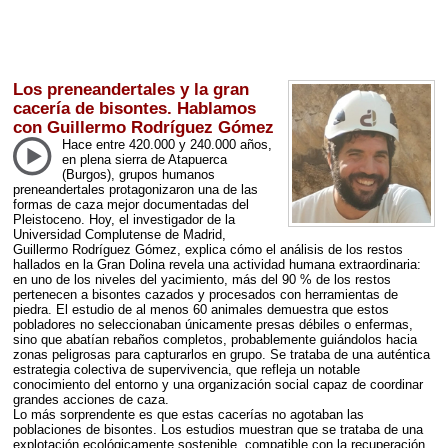
Los preneandertales y la gran
cacería de bisontes. Hablamos
con Guillermo Rodríguez Gómez
Hace entre 420.000 y 240.000 años,
en plena sierra de Atapuerca
(Burgos), grupos humanos
preneandertales protagonizaron una de las
formas de caza mejor documentadas del
Pleistoceno. Hoy, el investigador de la
Universidad Complutense de Madrid,
Guillermo Rodríguez Gómez, explica cómo el análisis de los restos
hallados en la Gran Dolina revela una actividad humana extraordinaria:
en uno de los niveles del yacimiento, más del 90 % de los restos
pertenecen a bisontes cazados y procesados con herramientas de
piedra. El estudio de al menos 60 animales demuestra que estos
pobladores no seleccionaban únicamente presas débiles o enfermas,
sino que abatían rebaños completos, probablemente guiándolos hacia
zonas peligrosas para capturarlos en grupo. Se trataba de una auténtica
estrategia colectiva de supervivencia, que refleja un notable
conocimiento del entorno y una organización social capaz de coordinar
grandes acciones de caza.
Lo más sorprendente es que estas cacerías no agotaban las
poblaciones de bisontes. Los estudios muestran que se trataba de una
explotación ecológicamente sostenible, compatible con la recuperación