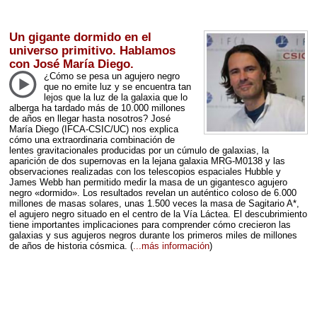
Un gigante dormido en el
universo primitivo. Hablamos
con José María Diego.
¿Cómo se pesa un agujero negro
que no emite luz y se encuentra tan
lejos que la luz de la galaxia que lo
alberga ha tardado más de 10.000 millones
de años en llegar hasta nosotros? José
María Diego (
IFCA
-
CSIC
/UC) nos explica
cómo una extraordinaria combinación de
lentes gravitacionales producidas por un cúmulo de galaxias, la
aparición de dos supernovas en la lejana galaxia
MRG
-M0138 y las
observaciones realizadas con los telescopios espaciales Hubble y
James Webb han permitido medir la masa de un gigantesco agujero
negro «dormido». Los resultados revelan un auténtico coloso de 6.000
millones de masas solares, unas 1.500 veces la masa de Sagitario A*,
el agujero negro situado en el centro de la Vía Láctea. El descubrimiento
tiene importantes implicaciones para comprender cómo crecieron las
galaxias y sus agujeros negros durante los primeros miles de millones
de años de historia cósmica.
(
...más información
)