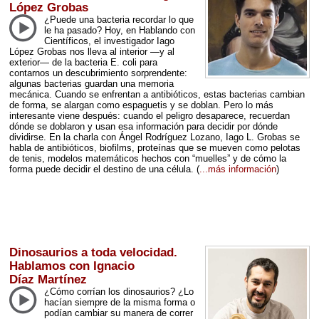
López Grobas
¿Puede una bacteria recordar lo que
le ha pasado? Hoy, en Hablando con
Científicos, el investigador Iago
López Grobas nos lleva al interior —y al
exterior— de la bacteria E. coli para
contarnos un descubrimiento sorprendente:
algunas bacterias guardan una memoria
mecánica. Cuando se enfrentan a antibióticos, estas bacterias cambian
de forma, se alargan como espaguetis y se doblan. Pero lo más
interesante viene después: cuando el peligro desaparece, recuerdan
dónde se doblaron y usan esa información para decidir por dónde
dividirse. En la charla con Ángel Rodríguez Lozano, Iago L. Grobas se
habla de antibióticos, biofilms, proteínas que se mueven como pelotas
de tenis, modelos matemáticos hechos con “muelles” y de cómo la
forma puede decidir el destino de una célula.
(
...más información
)
Dinosaurios a toda velocidad.
Hablamos con Ignacio
Díaz Martínez
¿Cómo corrían los dinosaurios? ¿Lo
hacían siempre de la misma forma o
podían cambiar su manera de correr