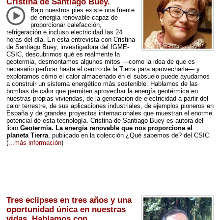
Cristina de Santiago Buey.
Bajo nuestros pies existe una fuente
de energía renovable capaz de
proporcionar calefacción,
refrigeración e incluso electricidad las 24
horas del día. En esta entrevista con Cristina
de Santiago Buey, investigadora del
IGME
-
CSIC
, descubrimos qué es realmente la
geotermia, desmontamos algunos mitos —como la idea de que es
necesario perforar hasta el centro de la Tierra para aprovecharla— y
exploramos cómo el calor almacenado en el subsuelo puede ayudarnos
a construir un sistema energético más sostenible. Hablamos de las
bombas de calor que permiten aprovechar la energía geotérmica en
nuestras propias viviendas, de la generación de electricidad a partir del
calor terrestre, de sus aplicaciones industriales, de ejemplos pioneros en
España y de grandes proyectos internacionales que muestran el enorme
potencial de esta tecnología. Cristina de Santiago Buey es autora del
libro
Geotermia. La energía renovable que nos proporciona el
planeta Tierra
, publicado en la colección ¿Qué sabemos de? del
CSIC
.
(
...más información
)
Tres eclipses en tres años y una
oportunidad única en nuestras
vidas. Hablamos con